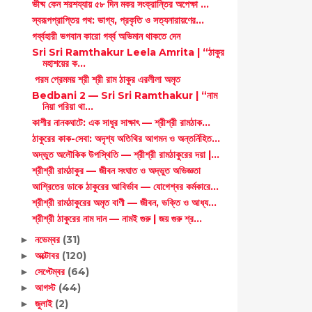
ভীষ্ম কেন শরশয্যায় ৫৮ দিন মকর সংক্রান্তির অপেক্ষা ...
স্বরূপপ্রাপ্তির পথ: ভাগ্য, প্রকৃতি ও সত্যনারায়ণের...
গর্ব্বহারী ভগবান কারো গর্ব্ব অভিমান থাকতে দেন
Sri Sri Ramthakur Leela Amrita | “ঠাকুর
মহাশয়ের ক...
পরম প্রেমময় শ্রী শ্রী রাম ঠাকুর এরলীলা অমৃত
Bedbani 2 — Sri Sri Ramthakur | “নাম
নিয়া পরিয়া থা...
কাশীর নানকঘাটে: এক সাধুর সাক্ষাৎ — শ্রীশ্রী রামঠাক...
ঠাকুরের কাক-সেবা: অদৃশ্য অতিথির আগমন ও অন্তর্নিহিত...
অদ্ভুত অলৌকিক উপস্থিতি — শ্রীশ্রী রামঠাকুরের দয়া |...
শ্রীশ্রী রামঠাকুর — জীবন সংঘাত ও অদ্ভুত অভিজ্ঞতা
আশ্রিতের ডাকে ঠাকুরের আবির্ভাব — যোগেশ্বর কর্মকারে...
শ্রীশ্রী রামঠাকুরের অমৃত বাণী — জীবন, ভক্তি ও আধ্য...
শ্রীশ্রী ঠাকুরের নাম দান — নামই গুরু | জয় গুরু শ্র...
নভেম্বর
(31)
►
অক্টোবর
(120)
►
সেপ্টেম্বর
(64)
►
আগস্ট
(44)
►
জুলাই
(2)
►