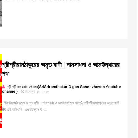
শ্রীশ্রীরামঠাকুরের অমৃত বাণী | নামসাধনা ও আত্মউদ্ধারের
পথ
শ্রী শ্রী সত্যনারায়ণ নমঃ(SriSriramthakur O gan Ganer vhovon Youtube
channel)
ডিসেম্বর ২৯, ২০২৫
শ্রীশ্রীরামঠাকুরের অমৃত বাণী | নামসাধনা ও আত্মউদ্ধারের পথ 🌺 শ্রীশ্রীরামঠাকুরের অমৃত বাণী
🌺 এই বাণীগুলি -এর চিরন্তন উপ...