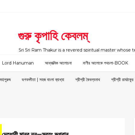
গুরু কৃপাহি কেবলম্
Sri Sri Ram Thakur is a revered spiritual master whose 
across India and around the world. The website serves 
preserving, promoting, and sharing the divine life, teachi
Lord Hanuman
আধ্যাত্মিক আলোচনা
বাণীর আলোকে পথচলা-BOOK
Ram Thakur, lovingly known as Dayal Thakur, Sri Sri Kaib
followers. Born as Ram Chandra Dev in Dingamanik, Fa
মহাপুরুষ
ভগবদ্গীতা | সহজ বাংলা ব্যাখ্যা
শ্রীশ্রী কৈবল্যনাথ
শ্রীশ্রী রামঠাকুর
দেহধারী মানব নন—স্বয়ং ভগবান