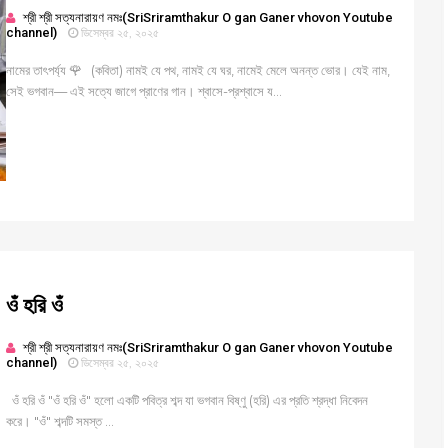
শ্রী শ্রী সত্যনারায়ণ নমঃ(SriSriramthakur O gan Ganer vhovon Youtube
channel)
ডিসেম্বর ২৫, ২০২৫
নামের তাৎপর্য্য 🌹 (কবিতা) নামই যে পথ, নামই যে ঘর, নামেই মেলে অনন্ত ভোর। যেই নাম,
সেই ভগবান— এই সত্যে জাগে প্রাণের গান। শ্বাসে-প্রশ্বাসে য...
ওঁ হরি ওঁ
শ্রী শ্রী সত্যনারায়ণ নমঃ(SriSriramthakur O gan Ganer vhovon Youtube
channel)
ডিসেম্বর ২৫, ২০২৫
ওঁ হরি ওঁ "ওঁ হরি ওঁ" হলো একটি পবিত্র শব্দ যা ভগবান বিষ্ণু (হরি) এর প্রতি শ্রদ্ধা নিবেদন
করে। "ওঁ" শব্দটি সমস্ত ...