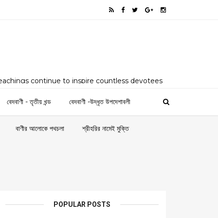
teachings continue to inspire countless devotees
as a comprehensive digital platform dedicated to
ngs, philosophy, and spiritual legacy of Sri Sri
বেদবাণী - তৃতীয় খন্ড
বেদবাণী -উদ্ধৃত উপদেশাবলী
alyanath, and Sri Sri Satyanarayan by his
ridpur (present-day Bangladesh)
বাণীর আলোকে পথচলা
শ্রীহরির নামেই মুক্তি
POPULAR POSTS