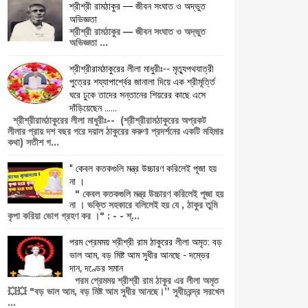
শ্রীশ্রী রামঠাকুর — জীবন সংঘাত ও অদ্ভুত
অভিজ্ঞতা
শ্রীশ্রী রামঠাকুর — জীবন সংঘাত ও অদ্ভুত
অভিজ্ঞতা ...
শ্রীশ্রীরামঠাকুরের লীলা মাধুরীঃ-- মৃত্যুপথযাত্রী
পুত্রের শয্যাপার্শ্বের জানালা দিয়ে এক শ্রীমূর্ত্তি
ঘরে ঢুকে তাদের সন্তানের শিয়রের কাছে এসে
দাঁড়িয়েছেন ......
শ্রীশ্রীরামঠাকুরের লীলা মাধুরীঃ-- (শ্রীশ্রীরামঠাকুরের অপ্রকট
লীলার প্রায় দশ বছর পরে দয়াল ঠাকুরের করুণা প্রদর্শনের একটি মহিমার
কথা) সতীশ গ...
" কেবল কতকগুলি মন্ত্র উচ্চারণ করিলেই পূজা হয়
না ।
" কেবল কতকগুলি মন্ত্র উচ্চারণ করিলেই পূজা হয়
না । ভক্তি সহকারে বলিলেই হয় যে , ঠাকুর তুমি
কৃপা করিয়া ভোগ গ্রহণ কর ।" : - - শ্...
পরম প্রেমময় শ্রীশ্রী রাম ঠাকুরের লীলা অমৃত: বড়
ভাল আম, বড় মিষ্ট আম সুধীর আনছে - দম্ভের
দান, দণ্ডের সমান
পরম প্রেমময় শ্রীশ্রী রাম ঠাকুর এর লীলা অমৃত
💥💥 "বড় ভাল আম, বড় মিষ্ট আম সুধীর আনছে।” সুধীচরন্দ্র সরখেল
...