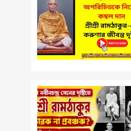
Dayal Thakur, Sri Sri
Kaibalyanath, and Sri Sri
Satyanarayan by his followers.
Born as Ram Chandra Dev in
Dingamanik, Faridpur (present-
day Bangladesh)