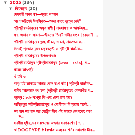
2025
(334)
▼
ডিসেম্বর
(30)
▼
দেহধারী মানব নন—স্বয়ং ভগবান
স্মরণ করিলেই উপস্থিত—গুরুর কাছে দূরত্ব নেই”
শ্রীশ্রীরামঠাকুরের অমৃত বাণী | নামসাধনা ও আত্মউদ্ধ...
মন, অভাব ও সাধনা—জীবনের তিনটি গভীর সত্য | বেদবাণী ...
শ্রীশ্রী রামঠাকুরের জন্ম, জীবন, সাধনা, নামতত্ত্ব ও...
বিদেহী প্রভাত চন্দ্র চক্রবর্ত্তী ও শ্রীশ্রী রামঠাক...
শ্রীশ্রী রামঠাকুরের উপদেশাবলি
শ্রীশ্রীরামঠাকুর শ্রীশ্রীরামঠাকুর (১৮৬০ – ১৯৪৯), য...
নামের তাৎপর্য্য
ওঁ হরি ওঁ
অন্ধ হই তাহাতে আমার কোন দুঃখ নাই | শ্রীশ্রী রামঠাক...
বাণীর আলোকে পথ চলা (শ্রীশ্রী রামঠাকুরের বেদবাণীর ব...
প্রশ্ন : ১০৮ সংখ্যা কি এবং কেন মানা হয়?
শান্তিপুরে শ্রীশ্রীরামঠাকুর ও গোপীনাথ বিগ্রহের অলৌ...
জয় রাম জয় রাম জয় গোবিন্দ.জীব এই জগতে ভোগদেহ ধারণ
ক...
স্বর্গীয় সুধীরচন্দ্র সরখেলের অজগর স্বপ্নদর্শন | শ্...
<!DOCTYPE html> ভয়ঙ্কর শনির মহাদশা: টান...