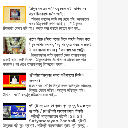
"ঠাকুর বলতেন আমি শুধু দেহে নাই, আপনাদের
ঘরের চিত্রপটে সর্বদা আছি।
"ঠাকুর বলতেন আমি শুধু দেহে নাই, আপনাদের
ঘরের চিত্রপটে সর্বদা আছি। " ঠাকুরের
চিত্রপট কেবল ছবি নয়। ভক্ত কথা বলাতে চাইলে কথা বল...
খাটের নীচে রক্ষিত ফলের দিকে অঙ্গুলি নির্দেশ করে
ঠাকুরমহাশয় বললেন, "বড় গরম,বড় গরম,সে জন্যই
ঐ ফল খাওয়া যায় না। " জয় রাম জয় গোবিন্দ
ঠাকুরমহাশয় অতি তৃষ্ণার্ত জেনে তারানাথবাবু
একটি ডাব কেটে দিলেন। ঠাকুরমহাশয় নিঃশেষে সে ডাবের জল পান
করলেন। তা দেখে তারানাথবাবু বিস্ময়বোধ করল...
শ্রীশ্রীরামঠাকুরের অমৃত বাণীসমূহের ভিডিও
সংকলন।
জয়রাম জয় গোবিন্দ বিদ্যা সকল অবিদ্যায় আচ্ছন্ন,
বিদ্যার গৌরব মলিন। সত্যের মলিনত্ব নাই।
নীর্ম্মল। আমি কর্ত্তৃত্বাভিমানে যাহা পাই...
শ্রীশ্রী সত্যনারায়ণ পূজার পূর্ব প্রস্তুতি এবং পূজা
প্রণালীঃ /এবংশ্রীশ্রী সাত্যনারায়ান পাঁচালী
শ্রীশ্রী সাত্যনারায়ান পাঁচালী।Sri Sri
Satyanarayan Pachali. শ্রীশ্রী
ঠাকুরের শ্রী মুখে ব্যাখ্যা , শ্রীশ্রী সত্যনারায়ণ পূজার পূর্ব প্রস্তু...