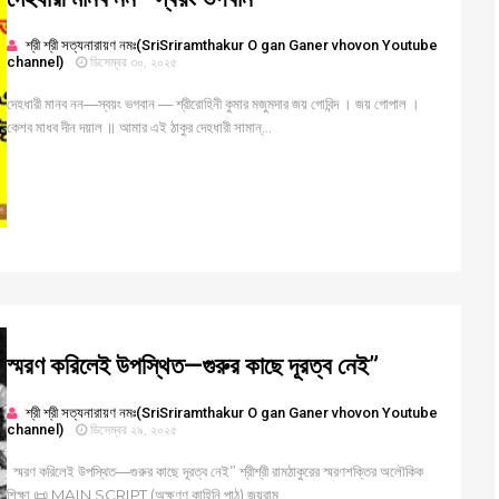
শ্রী শ্রী সত্যনারায়ণ নমঃ(SriSriramthakur O gan Ganer vhovon Youtube
channel)
ডিসেম্বর ৩০, ২০২৫
দেহধারী মানব নন—স্বয়ং ভগবান — শ্রীরোহিনী কুমার মজুমদার জয় গোবিন্দ । জয় গোপাল ।
কেশব মাধব দীন দয়াল ॥ আমার এই ঠাকুর দেহধারী সামান্...
স্মরণ করিলেই উপস্থিত—গুরুর কাছে দূরত্ব নেই”
শ্রী শ্রী সত্যনারায়ণ নমঃ(SriSriramthakur O gan Ganer vhovon Youtube
channel)
ডিসেম্বর ২৯, ২০২৫
স্মরণ করিলেই উপস্থিত—গুরুর কাছে দূরত্ব নেই” শ্রীশ্রী রামঠাকুরের স্মরণশক্তির অলৌকিক
শিক্ষা 📜 MAIN SCRIPT (অক্ষুণ্ণ কাহিনি পাঠ) জয়রাম ...