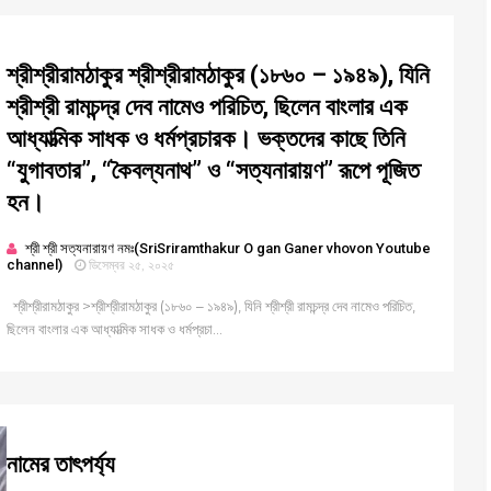
শ্রীশ্রীরামঠাকুর শ্রীশ্রীরামঠাকুর (১৮৬০ – ১৯৪৯), যিনি
শ্রীশ্রী রামচন্দ্র দেব নামেও পরিচিত, ছিলেন বাংলার এক
আধ্যাত্মিক সাধক ও ধর্মপ্রচারক। ভক্তদের কাছে তিনি
“যুগাবতার”, “কৈবল্যনাথ” ও “সত্যনারায়ণ” রূপে পূজিত
হন।
শ্রী শ্রী সত্যনারায়ণ নমঃ(SriSriramthakur O gan Ganer vhovon Youtube
channel)
ডিসেম্বর ২৫, ২০২৫
শ্রীশ্রীরামঠাকুর >শ্রীশ্রীরামঠাকুর (১৮৬০ – ১৯৪৯), যিনি শ্রীশ্রী রামচন্দ্র দেব নামেও পরিচিত,
ছিলেন বাংলার এক আধ্যাত্মিক সাধক ও ধর্মপ্রচা...
নামের তাৎপর্য্য