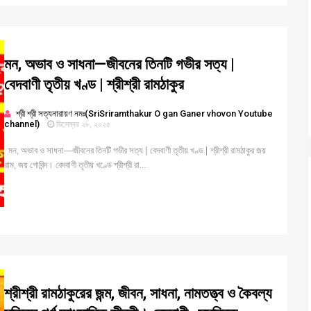
মন, অভাব ও সাধনা—জীবনের তিনটি গভীর সত্য |
বেদবাণী তৃতীয় খণ্ড | শ্রীশ্রী রামঠাকুর
শ্রী শ্রী সত্যনারায়ণ নমঃ(SriSriramthakur O gan Ganer vhovon Youtube
channel)
ডিসেম্বর ২৮, ২০২৫
মন, অভাব ও সাধনা—জীবনের তিনটি গভীর সত্য | বেদবাণী তৃতীয় খণ্ড | শ্রীশ্রী রামঠাকুর জয়
রাম, জয় গোবিন্দ। বেদবাণী তৃতীয় খণ্ডে শ্রীশ্রী রা...
শ্রীশ্রী রামঠাকুরের জন্ম, জীবন, সাধনা, নামতত্ত্ব ও কৈবল্য