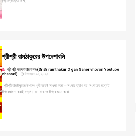
চন্দ্র চক্রবর্ত্তী ও শ্...
শ্রীশ্রী রামঠাকুরের উপদেশাবলি
শ্রী শ্রী সত্যনারায়ণ নমঃ(SriSriramthakur O gan Ganer vhovon Youtube
channel)
ডিসেম্বর ২৫, ২০২৫
শ্রীশ্রী রামঠাকুরের উপদেশ গৃহী হয়েই সাধনা করো – সংসার ত্যাগ নয়, সংসারের মধ্যেই
ঈশ্বরসাধনা করাই শ্রেষ্ঠ। মা–বাবাকে ঈশ্বর জ্ঞান করো...