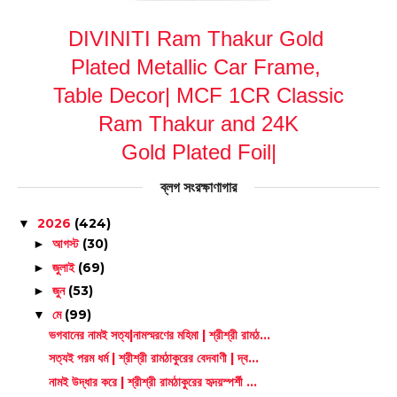
DIVINITI Ram Thakur Gold
Plated Metallic Car Frame,
Table Decor| MCF 1CR Classic
Ram Thakur and 24K
Gold Plated Foil|
ব্লগ সংরক্ষাণাগার
2026
(424)
▼
আগস্ট
(30)
►
জুলাই
(69)
►
জুন
(53)
►
মে
(99)
▼
ভগবানের নামই সত্য|নামস্মরণের মহিমা | শ্রীশ্রী রামঠ...
সত্যই পরম ধর্ম | শ্রীশ্রী রামঠাকুরের বেদবাণী | দ্ব...
নামই উদ্ধার করে | শ্রীশ্রী রামঠাকুরের হৃদয়স্পর্শী ...