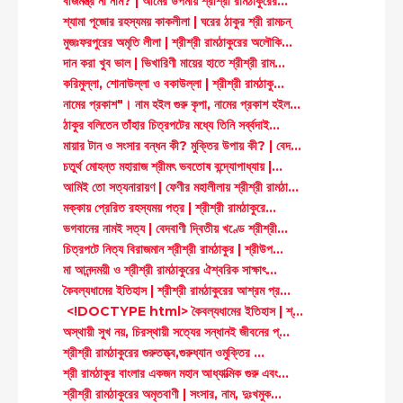
বীজমন্ত্র না নাম? | আমের উপমায় শ্রীশ্রী রামঠাকুরের...
শ্যামা পূজোর রহস্যময় কাকলীলা | ঘরের ঠাকুর শ্রী রামচন্
মুজঃফরপুরের অমৃতি লীলা | শ্রীশ্রী রামঠাকুরের অলৌকি...
দান করা খুব ভাল | ভিখারিণী মায়ের হাতে শ্রীশ্রী রাম...
করিমুল্লা, শোনাউল্লা ও বকাউল্লা | শ্রীশ্রী রামঠাকু...
নামের প্রকাশ"। নাম হইল গুরু কৃপা, নামের প্রকাশ হইল...
ঠাকুর বলিতেন তাঁহার চিত্রপটের মধ্যে তিনি সর্ব্বদাই...
মায়ার টান ও সংসার বন্ধন কী? মুক্তির উপায় কী? | বেদ...
চতুর্থ মোহন্ত মহারাজ শ্রীমৎ ভবতোষ বন্দ্যোপাধ্যায় |...
আমিই তো সত্যনারায়ণ | ফেণীর মহালীলায় শ্রীশ্রী রামঠা...
মক্কায় প্রেরিত রহস্যময় পত্র | শ্রীশ্রী রামঠাকুরে...
ভগবানের নামই সত্য | বেদবাণী দ্বিতীয় খণ্ডে শ্রীশ্রী...
চিত্রপটে নিত্য বিরাজমান শ্রীশ্রী রামঠাকুর | শ্রীউপ...
মা আনন্দময়ী ও শ্রীশ্রী রামঠাকুরের ঐশ্বরিক সাক্ষাৎ...
কৈবল্যধামের ইতিহাস | শ্রীশ্রী রামঠাকুরের আশ্রম প্র...
<!DOCTYPE html> কৈবল্যধামের ইতিহাস | শ্...
অস্থায়ী সুখ নয়, চিরস্থায়ী সত্যের সন্ধানই জীবনের প্...
শ্রীশ্রী রামঠাকুরের গুরুতত্ত্ব,গুরুধ্যান ওমুক্তির ...
শ্রী রামঠাকুর বাংলার একজন মহান আধ্যাত্মিক গুরু এবং...
শ্রীশ্রী রামঠাকুরের অমৃতবাণী | সংসার, নাম, দুঃখমুক...