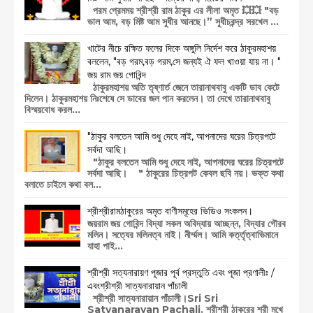
পরম প্রেমময় শ্রীশ্রী রাম ঠাকুর এর লীলা অমৃত 💥💥 "বড়
ভাল আম, বড় মিষ্ট আম সুধীর আনছে।” সুধীচরন্দ্র সরখেল ...
খাটের নীচে রক্ষিত ফলের দিকে অঙ্গুলি নির্দেশ করে ঠাকুরমহাশয়
বললেন, "বড় গরম,বড় গরম,সে জন্যই ঐ ফল খাওয়া যায় না। "
জয় রাম জয় গোবিন্দ
ঠাকুরমহাশয় অতি তৃষ্ণার্ত জেনে তারানাথবাবু একটি ডাব কেটে
দিলেন। ঠাকুরমহাশয় নিঃশেষে সে ডাবের জল পান করলেন। তা দেখে তারানাথবাবু
বিস্ময়বোধ করল...
"ঠাকুর বলতেন আমি শুধু দেহে নাই, আপনাদের ঘরের চিত্রপটে
সর্বদা আছি।
"ঠাকুর বলতেন আমি শুধু দেহে নাই, আপনাদের ঘরের চিত্রপটে
সর্বদা আছি। " ঠাকুরের চিত্রপট কেবল ছবি নয়। ভক্ত কথা
বলাতে চাইলে কথা বল...
শ্রীশ্রীরামঠাকুরের অমৃত বাণীসমূহের ভিডিও সংকলন।
জয়রাম জয় গোবিন্দ বিদ্যা সকল অবিদ্যায় আচ্ছন্ন, বিদ্যার গৌরব
মলিন। সত্যের মলিনত্ব নাই। নীর্ম্মল। আমি কর্ত্তৃত্বাভিমানে
যাহা পাই...
শ্রীশ্রী সত্যনারায়ণ পূজার পূর্ব প্রস্তুতি এবং পূজা প্রণালীঃ /
এবংশ্রীশ্রী সাত্যনারায়ান পাঁচালী
শ্রীশ্রী সাত্যনারায়ান পাঁচালী।Sri Sri
Satyanarayan Pachali. শ্রীশ্রী ঠাকুরের শ্রী মুখে