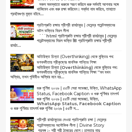
সকল অবস্থাতে গুরুকে স্মরণ করিলে গুরু সর্বদাই আপনার সঙ্গে
থাকিবেন এবং গুরু রক্ষা করিবেন। সর্ব্বদা নাম করিবে, তাহাতে
গ্রহবৈগুণ্য মুক্ত হইবে...
প্রতিশ্রুতি রক্ষায় শ্রীশ্রী রামঠাকুর | দেবেন্দ্র পয়েন্টসম্যানের
অটল ভক্তির বিরল লীলা
```html প্রতিশ্রুতি রক্ষায় শ্রীশ্রী রামঠাকুর | দেবেন্দ্র
পয়েন্টসম্যানের বিরল ভক্তি 🌺 প্রতিশ্রুতি রক্ষায় শ্রীশ্রী
রামঠা...
অতিরিক্ত চিন্তা (Overthinking) থেকে মুক্তির পথ:
ভগবদ্গীতায় শ্রীকৃষ্ণের মানসিক শান্তির শিক্ষা
অতিরিক্ত চিন্তা (Overthinking) থেকে মুক্তির পথ:
ভগবদ্গীতায় শ্রীকৃষ্ণের মানসিক শান্তির শিক্ষা “মন যখন
অস্থির, তখন পৃথিবীও অস্থির মনে হয়...
গুরু পূর্ণিমা ২০২৬ | ৫৫টি সেরা শুভেচ্ছা, উক্তি, WhatsApp
Status, Facebook Caption ও গুরু পূর্ণিমার তাৎপর্য
গুরু পূর্ণিমা ২০২৬ | ৫৫টি সেরা শুভেচ্ছা, উক্তি,
WhatsApp Status, Facebook Caption
ও গুরু পূর্ণিমার তাৎপর্য গুরু পূর্ণিমা ২০২৬ | ৫৫টি স...
শ্রীশ্রী রামঠাকুরের দেওয়া প্রতিশ্রুতি রক্ষা | দেবেন্দ্র
পয়েন্টসম্যানের অলৌকিক লীলা | Divine Story
প্রসঙ্গ :- শ্রী শ্রী ঠাকুরের ভোগ। চালতার নাড়ু