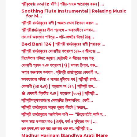
শ্রীকৃষ্ণের ৪৩২Hz বাঁশি | শরীর-মনকে আরোগ্য করুন | ...
Soothing Flute Instrumental | Relaxing Music
for M...
শ্রীশ্রী রামঠাকুরের বাণী | গুরুতে ভোগ নিবেদন করলে ...
শ্রীশ্রীরামঠাকুরের লীলা প্রসঙ্গে – ভক্তাধীনে ভগবান...
নাম সর্ব অবস্থায় পবিত্র – শুচি-অশুচির ঊর্ধ্বে ঠাকু...
Bed Bani 124 | শ্রীশ্রী রামঠাকুরের বাণী |প্রারব্ধ ...
শ্রীশ্রী রামঠাকুরের বেদবাণীর পত্রাংশ ১৪৯-এ জীবনের ...
নিশ্চেষ্টতার মহিমা: হনুমান, দ্রৌপদী ও জীবের পরম শক্
বেদবাণী প্রথম খণ্ড পত্রাংশ (৭) | ভগবৎ চিন্তা, গুরু...
অপার করুণাপদ ভগবান , শ্রীশ্রী রামঠাকুরের বেদবাণী ও...
ভগবৎনামের মহিমা ও সংসার মুক্তির পথ | শ্রীশ্রী রামঠ...
বেদবাণী (৩য় খণ্ড) | পত্রাংশ নং ১৪২ | শ্রীশ্রী রাম...
🌼 বেদবাণী দ্বিতীয় খণ্ড | পত্রাংশ (২০৬) | শ্রীশ্রী...
শ্রীশ্রীসত্যনারায়ণের সেবামন্দির ডিঙ্গামাণিক: একটি...
শ্রীশ্রী রামঠাকুরের সন্ধ্যা পূজার কীর্তন | হৃদয়স্...
শ্রীশ্রী রামঠাকুরের অলৌকিক বাণী — “চিত্রপটেই আমি ন...
সকল ভার ভগবানে দাও | ধৈর্য্য, কর্ম ও মুক্তির পথ | ...
গুরু বন্দনা,জয় গুরু জয় গুরু জয় গুরু জয়..শ্রীশ্রী র...
Madhur Harinam |Sandhya Arati |Hare