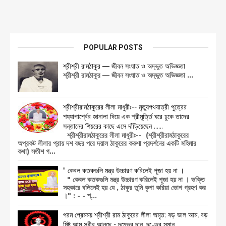
POPULAR POSTS
শ্রীশ্রী রামঠাকুর — জীবন সংঘাত ও অদ্ভুত অভিজ্ঞতা
শ্রীশ্রী রামঠাকুর — জীবন সংঘাত ও অদ্ভুত অভিজ্ঞতা ...
শ্রীশ্রীরামঠাকুরের লীলা মাধুরীঃ-- মৃত্যুপথযাত্রী পুত্রের
শয্যাপার্শ্বের জানালা দিয়ে এক শ্রীমূর্ত্তি ঘরে ঢুকে তাদের
সন্তানের শিয়রের কাছে এসে দাঁড়িয়েছেন ......
শ্রীশ্রীরামঠাকুরের লীলা মাধুরীঃ-- (শ্রীশ্রীরামঠাকুরের
অপ্রকট লীলার প্রায় দশ বছর পরে দয়াল ঠাকুরের করুণা প্রদর্শনের একটি মহিমার
কথা) সতীশ গ...
" কেবল কতকগুলি মন্ত্র উচ্চারণ করিলেই পূজা হয় না ।
" কেবল কতকগুলি মন্ত্র উচ্চারণ করিলেই পূজা হয় না । ভক্তি
সহকারে বলিলেই হয় যে , ঠাকুর তুমি কৃপা করিয়া ভোগ গ্রহণ কর
।" : - - শ্...
পরম প্রেমময় শ্রীশ্রী রাম ঠাকুরের লীলা অমৃত: বড় ভাল আম, বড়
মিষ্ট আম সুধীর আনছে - দম্ভের দান, দণ্ডের সমান