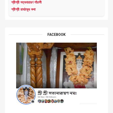
শ্রীশ্রী সত্যনারায়ণ পাঁচালী
শ্রীশ্রী রামঠাকুর কথা
FACEBOOK