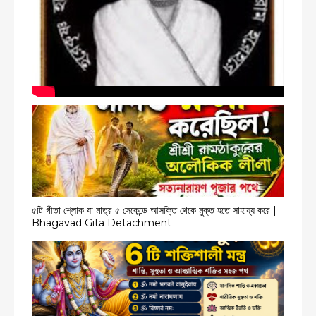
৫টি গীতা শ্লোক যা মাত্র ৫ সেকেন্ডে আসক্তি থেকে মুক্ত হতে সাহায্য করে |
Bhagavad Gita Detachment