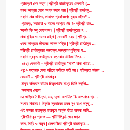
প্রারব্ধই শেষ সত্য | শ্রীশ্রী রামঠাকুরের বেদবাণী (...
গুরুর আশ্রয় পেলে ভাগ্য বদলে যায় | শ্রীশ্রী রামঠাকু...
সর্ব্বদা নাম করিবে, তাহাতে গ্রহবৈগুণ্য মুক্ত হইবে"...
প্রারব্ধ, মহামায়া ও নামের আশ্রয় 🌼 ✨ শ্রীশ্রী রাম...
হ্মচর্য্য কি শুধু দেহসংযম? | শ্রীশ্রী রামঠাকুরের ব...
মায়া মুক্তি ও নামের মহিমা | বেদবাণী ১২৯ | শ্রীশ্র...
গুরুর আশ্রয়ে জীবনের আসল শক্তি | শ্রীশ্রী রামঠাকুর ...
শ্রীশ্রী রামঠাকুরের গুরুতত্ত্ব,গুরুধ্যানওমুক্তির প...
সর্ব্বদা স্বকৃত কর্ম্মানুসারে যত্নবান থাকিয়া নিত্য...
১৪২) বেদবাণী – শ্রীশ্রী রামঠাকুর "নাম" যাহা পাইয়া...
<p> সত্যকে সেবা করিতে করিতে সতী হয়। পতিব্রতা হইলে ...
বেদবাণী – শ্রীশ্রী রামঠাকুর
ঠাকুর বলিতেন তাঁহার চিত্রপটের মধ্যে তিনি সর্ব্বদা...
অহংকার মোচন
মন অস্থির? চিন্তা, ভয়, দুঃখ, অশান্তি কি আপনাকে গ্র...
সংসার মায়াময়। বিকৃতি স্বভাবের তরঙ্গ সুখ দুঃখ অনুভূ...
এই সংসার মায়ামুগ্ধ মায়ামৃগে আকৃষ্ট হইয়া বাসনা জাগি...
শ্রীশ্রীঠাকুর প্রসঙ্গ — শ্রীশিতিকন্ঠ সেন গুপ্ত
কাল, ধৈর্য্য ও সত্য | বেদবাণীতে শ্রীশ্রী রামঠাকুরে...