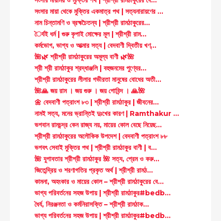
সংসার মায়াময় ও মুক্তির পথ | শ্রীশ্রী রামঠাকুরের বে...
সংসার মায়া থেকে মুক্তির একমাত্র পথ | সত্যনারায়ণের ...
নাম চিন্তামণি ও ব্রহ্মচৈতন্য | শ্রীশ্রী রামঠাকুরের...
ৈর্যই ধর্ম | গুরু কৃপাই মোক্ষের মূল | শ্রীশ্রী রাম...
কর্মভোগ, ভাগ্য ও আত্মার সত্য | বেদবাণী দ্বিতীয় খণ্...
🌺🌿 শ্রীশ্রী রামঠাকুরের অমূল্য বাণী 🌿🌺
শ্রী শ্রী রামঠাকুর শ্রদ্ধাঞ্জলি | বহুজনমের পুণ্যের...
শ্রীশ্রী রামঠাকুরের লীলার গভীরতা মানুষের বোধের অতী...
🌺🙏 জয় রাম । জয় গুরু । জয় গোবিন্দ । 🙏🌺
🌼 বেদবাণী পত্রাংশ ৮৩ | শ্রীশ্রী রামঠাকুর | জীবনের...
নামই সত্য, মনের ভ্রান্তিই দুঃখের কারণ | Ramthakur ...
ভগবান রামচন্দ্র কেন রাজ্য নয়, মায়ের কোল বেছে নিয়েছ...
শ্রীশ্রী রামঠাকুরের অলৌকিক উপদেশ | বেদবাণী পত্রাংশ ৮৮
ভগবৎ সেবাই মুক্তির পথ | শ্রীশ্রী রামঠাকুর বাণী | ব...
🌺 যুগাবতার শ্রীশ্রী রামঠাকুর 🌺 সত্য, প্রেম ও করু...
জিতেন্দ্রিয় ও শরণাগতির প্রকৃত অর্থ | শ্রীশ্রী রামঠ...
কামনা, অহংকার ও মায়ের কোল – শ্রীশ্রী রামঠাকুরের বে...
ভাগ্য পরিবর্তনের সহজ উপায় | শ্রীশ্রী রামঠাকুর#bedb...
ধৈর্য, নিরঞ্জনতা ও কর্মনিরাসক্তি – শ্রীশ্রী রামঠাক...
ভাগ্য পরিবর্তনের সহজ উপায় | শ্রীশ্রী রামঠাকুর#bedb...