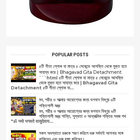
POPULAR POSTS
৫টি গীতা শ্লোক যা মাত্র ৫ সেকেন্ডে আসক্তি থেকে মুক্ত হতে
সাহায্য করে | Bhagavad Gita Detachment
```html ৫টি গীতা শ্লোক যা মাত্র ৫ সেকেন্ডে আসক্তি
থেকে মুক্ত হতে সাহায্য করে | Bhagavad Gita
Detachment ৫টি গীতা শ্লোক যা...
মন, শরীর ও আত্মার আরোগ্যের জন্য ভগবান বিষ্ণুর ৬টি
শক্তিশালী মন্ত্র
মন, শরীর ও আত্মার আরোগ্যের জন্য ভগবান বিষ্ণুর ৬টি
শক্তিশালী মন্ত্র শান্তি, সুস্থতা ও আধ্যাত্মিক শক্তির সহজ পথ
"ॐ नमो भगवते वासुदेवाय...
সকল অবস্থাতে গুরুকে স্মরণ করিলে গুরু সর্বদাই আপনার সঙ্গে
থাকিবেন এবং গুরু রক্ষা করিবেন।