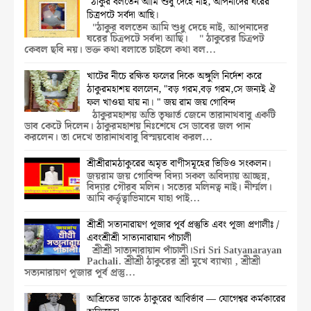
"ঠাকুর বলতেন আমি শুধু দেহে নাই, আপনাদের ঘরের
চিত্রপটে সর্বদা আছি।
"ঠাকুর বলতেন আমি শুধু দেহে নাই, আপনাদের
ঘরের চিত্রপটে সর্বদা আছি। " ঠাকুরের চিত্রপট
কেবল ছবি নয়। ভক্ত কথা বলাতে চাইলে কথা বল...
খাটের নীচে রক্ষিত ফলের দিকে অঙ্গুলি নির্দেশ করে
ঠাকুরমহাশয় বললেন, "বড় গরম,বড় গরম,সে জন্যই ঐ
ফল খাওয়া যায় না। " জয় রাম জয় গোবিন্দ
ঠাকুরমহাশয় অতি তৃষ্ণার্ত জেনে তারানাথবাবু একটি
ডাব কেটে দিলেন। ঠাকুরমহাশয় নিঃশেষে সে ডাবের জল পান
করলেন। তা দেখে তারানাথবাবু বিস্ময়বোধ করল...
শ্রীশ্রীরামঠাকুরের অমৃত বাণীসমূহের ভিডিও সংকলন।
জয়রাম জয় গোবিন্দ বিদ্যা সকল অবিদ্যায় আচ্ছন্ন,
বিদ্যার গৌরব মলিন। সত্যের মলিনত্ব নাই। নীর্ম্মল।
আমি কর্ত্তৃত্বাভিমানে যাহা পাই...
শ্রীশ্রী সত্যনারায়ণ পূজার পূর্ব প্রস্তুতি এবং পূজা প্রণালীঃ /
এবংশ্রীশ্রী সাত্যনারায়ান পাঁচালী
শ্রীশ্রী সাত্যনারায়ান পাঁচালী।Sri Sri Satyanarayan
Pachali. শ্রীশ্রী ঠাকুরের শ্রী মুখে ব্যাখ্যা , শ্রীশ্রী
সত্যনারায়ণ পূজার পূর্ব প্রস্তু...
আশ্রিতের ডাকে ঠাকুরের আবির্ভাব — যোগেশ্বর কর্মকারের