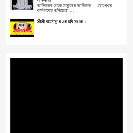
অভিজ্ঞতা
আশ্রিতের ডাকে ঠাকুরের আবির্ভাব — যোগেশ্বর
কর্মকারের অভিজ্ঞতা ...
শ্রীশ্রী রামঠাকু র এর ছবি সংগ্রহ ।