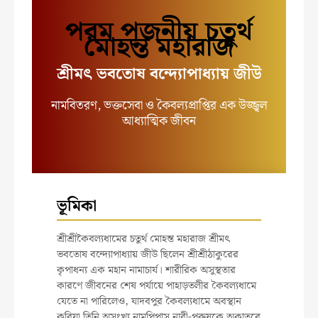
পরম পূজনীয় চতুর্থ
মোহন্ত মহারাজ
শ্রীমৎ ভবতোষ বন্দ্যোপাধ্যায় জীউ
নামবিতরণ, ভক্তসেবা ও কৈবল্যপ্রাপ্তির এক উজ্জ্বল
আধ্যাত্মিক জীবন
ভূমিকা
শ্রীশ্রীকৈবল্যধামের চতুর্থ মোহন্ত মহারাজ শ্রীমৎ
ভবতোষ বন্দ্যোপাধ্যায় জীউ ছিলেন শ্রীশ্রীঠাকুরের
কৃপাধন্য এক মহান নামাচার্য। শারীরিক অসুস্থতার
কারণে জীবনের শেষ পর্যায়ে পাহাড়তলীর কৈবল্যধামে
যেতে না পারিলেও, যাদবপুর কৈবল্যধামে অবস্থান
করিয়া তিনি অসংখ্য নামপিপাসু নারী-পুরুষকে অকাতরে