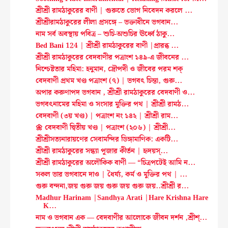
শ্রীশ্রী রামঠাকুরের বাণী | গুরুতে ভোগ নিবেদন করলে ...
শ্রীশ্রীরামঠাকুরের লীলা প্রসঙ্গে – ভক্তাধীনে ভগবান...
নাম সর্ব অবস্থায় পবিত্র – শুচি-অশুচির ঊর্ধ্বে ঠাকু...
Bed Bani 124 | শ্রীশ্রী রামঠাকুরের বাণী |প্রারব্ধ ...
শ্রীশ্রী রামঠাকুরের বেদবাণীর পত্রাংশ ১৪৯-এ জীবনের ...
নিশ্চেষ্টতার মহিমা: হনুমান, দ্রৌপদী ও জীবের পরম শক্
বেদবাণী প্রথম খণ্ড পত্রাংশ (৭) | ভগবৎ চিন্তা, গুরু...
অপার করুণাপদ ভগবান , শ্রীশ্রী রামঠাকুরের বেদবাণী ও...
ভগবৎনামের মহিমা ও সংসার মুক্তির পথ | শ্রীশ্রী রামঠ...
বেদবাণী (৩য় খণ্ড) | পত্রাংশ নং ১৪২ | শ্রীশ্রী রাম...
🌼 বেদবাণী দ্বিতীয় খণ্ড | পত্রাংশ (২০৬) | শ্রীশ্রী...
শ্রীশ্রীসত্যনারায়ণের সেবামন্দির ডিঙ্গামাণিক: একটি...
শ্রীশ্রী রামঠাকুরের সন্ধ্যা পূজার কীর্তন | হৃদয়স্...
শ্রীশ্রী রামঠাকুরের অলৌকিক বাণী — “চিত্রপটেই আমি ন...
সকল ভার ভগবানে দাও | ধৈর্য্য, কর্ম ও মুক্তির পথ | ...
গুরু বন্দনা,জয় গুরু জয় গুরু জয় গুরু জয়..শ্রীশ্রী র...
Madhur Harinam |Sandhya Arati |Hare Krishna Hare
K...
নাম ও ভগবান এক — বেদবাণীর আলোকে জীবন দর্শন ,শ্রীশ্...