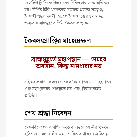
বেলভিউ ক্লিনিকে উচ্চমানের চিকিৎসার জন্য ভর্তি করা
হয়। বিশিষ্ট চিকিৎসকদের সর্বোচ্চ প্রচেষ্টা সত্ত্বেও,
বৈশাখী শুক্লা দশমী, ২৯শে বৈশাখ ১৪০৭ বঙ্গাব্দ,
শুক্রবার ব্রাহ্মমুহূর্তে তিনি কৈবল্যপ্রাপ্ত হন।
কৈবল্যপ্রাপ্তির মাহেন্দ্রক্ষণ
ব্রাহ্মমুহূর্তে মহাপ্রস্থান — দেহের
অবসান, কিন্তু নামধারার নয়
এই মহাপ্রয়াণ কেবল শোকের বিষয় ছিল না— ইহা ছিল
এক মহাপুরুষের পঞ্চভূতে লয় এবং চিরকৈবল্যে
প্রতিষ্ঠা।
শেষ শ্রদ্ধা নিবেদন
দেশ-বিদেশের অগণিত ভক্তের অনুরোধে তাঁর পূতদেহ
সুবিশাল নামঘরে দীর্ঘ সময় শায়িত রাখা হয়। সারিবদ্ধ