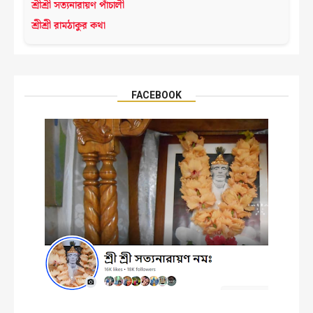
শ্রীশ্রী সত্যনারায়ণ পাঁচালী
শ্রীশ্রী রামঠাকুর কথা
FACEBOOK