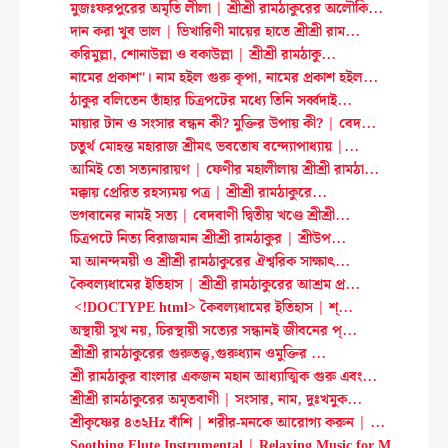
মুজঃফরপুরের অমৃতি লীলা | শ্রীশ্রী রামঠাকুরের অলৌকি...
দান করা খুব ভাল | ভিখারিণী মায়ের হাতে শ্রীশ্রী রাম...
করিমুল্লা, শোনাউল্লা ও বকাউল্লা | শ্রীশ্রী রামঠাকু...
নামের প্রকাশ"। নাম হইল গুরু কৃপা, নামের প্রকাশ হইল...
ঠাকুর বলিতেন তাঁহার চিত্রপটের মধ্যে তিনি সর্ব্বদাই...
মায়ার টান ও সংসার বন্ধন কী? মুক্তির উপায় কী? | বেদ...
চতুর্থ মোহন্ত মহারাজ শ্রীমৎ ভবতোষ বন্দ্যোপাধ্যায় |...
আমিই তো সত্যনারায়ণ | ফেণীর মহালীলায় শ্রীশ্রী রামঠা...
মক্কায় প্রেরিত রহস্যময় পত্র | শ্রীশ্রী রামঠাকুরে...
ভগবানের নামই সত্য | বেদবাণী দ্বিতীয় খণ্ডে শ্রীশ্রী...
চিত্রপটে নিত্য বিরাজমান শ্রীশ্রী রামঠাকুর | শ্রীউপ...
মা আনন্দময়ী ও শ্রীশ্রী রামঠাকুরের ঐশ্বরিক সাক্ষাৎ...
কৈবল্যধামের ইতিহাস | শ্রীশ্রী রামঠাকুরের আশ্রম প্র...
<!DOCTYPE html> কৈবল্যধামের ইতিহাস | শ্...
অস্থায়ী সুখ নয়, চিরস্থায়ী সত্যের সন্ধানই জীবনের প্...
শ্রীশ্রী রামঠাকুরের গুরুতত্ত্ব,গুরুধ্যান ওমুক্তির ...
শ্রী রামঠাকুর বাংলার একজন মহান আধ্যাত্মিক গুরু এবং...
শ্রীশ্রী রামঠাকুরের অমৃতবাণী | সংসার, নাম, দুঃখমুক...
শ্রীকৃষ্ণের ৪৩২Hz বাঁশি | শরীর-মনকে আরোগ্য করুন | ...
Soothing Flute Instrumental | Relaxing Music for M...