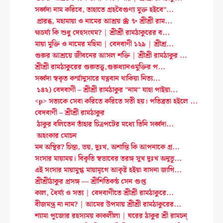
সর্ব্বদা নাম করিবে, তাহাতে গ্রহবৈগুণ্য মুক্ত হইবে"...
প্রারব্ধ, মহামায়া ও নামের আশ্রয় 🌼 ✨ শ্রীশ্রী রাম...
হ্মচর্য্য কি শুধু দেহসংযম? | শ্রীশ্রী রামঠাকুরের ব...
মায়া মুক্তি ও নামের মহিমা | বেদবাণী ১২৯ | শ্রীশ্র...
গুরুর আশ্রয়ে জীবনের আসল শক্তি | শ্রীশ্রী রামঠাকুর ...
শ্রীশ্রী রামঠাকুরের গুরুতত্ত্ব,গুরুধ্যানওমুক্তির প...
সর্ব্বদা স্বকৃত কর্ম্মানুসারে যত্নবান থাকিয়া নিত্য...
১৪২) বেদবাণী – শ্রীশ্রী রামঠাকুর "নাম" যাহা পাইয়া...
<p> সত্যকে সেবা করিতে করিতে সতী হয়। পতিব্রতা হইলে ...
বেদবাণী – শ্রীশ্রী রামঠাকুর
ঠাকুর বলিতেন তাঁহার চিত্রপটের মধ্যে তিনি সর্ব্বদা...
অহংকার মোচন
মন অস্থির? চিন্তা, ভয়, দুঃখ, অশান্তি কি আপনাকে গ্র...
সংসার মায়াময়। বিকৃতি স্বভাবের তরঙ্গ সুখ দুঃখ অনুভূ...
এই সংসার মায়ামুগ্ধ মায়ামৃগে আকৃষ্ট হইয়া বাসনা জাগি...
শ্রীশ্রীঠাকুর প্রসঙ্গ — শ্রীশিতিকন্ঠ সেন গুপ্ত
কাল, ধৈর্য্য ও সত্য | বেদবাণীতে শ্রীশ্রী রামঠাকুরে...
বীজমন্ত্র না নাম? | আমের উপমায় শ্রীশ্রী রামঠাকুরের...
শ্যামা পূজোর রহস্যময় কাকলীলা | ঘরের ঠাকুর শ্রী রামচন্