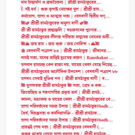
নাম চিন্তামণি ও ব্রহ্মচৈতন্য | শ্রীশ্রী রামঠাকুরের...
ৈর্যই ধর্ম | গুরু কৃপাই মোক্ষের মূল | শ্রীশ্রী রাম...
কর্মভোগ, ভাগ্য ও আত্মার সত্য | বেদবাণী দ্বিতীয় খণ্...
🌺🌿 শ্রীশ্রী রামঠাকুরের অমূল্য বাণী 🌿🌺
শ্রী শ্রী রামঠাকুর শ্রদ্ধাঞ্জলি | বহুজনমের পুণ্যের...
শ্রীশ্রী রামঠাকুরের লীলার গভীরতা মানুষের বোধের অতী...
🌺🙏 জয় রাম । জয় গুরু । জয় গোবিন্দ । 🙏🌺
🌼 বেদবাণী পত্রাংশ ৮৩ | শ্রীশ্রী রামঠাকুর | জীবনের...
নামই সত্য, মনের ভ্রান্তিই দুঃখের কারণ | Ramthakur ...
ভগবান রামচন্দ্র কেন রাজ্য নয়, মায়ের কোল বেছে নিয়েছ...
শ্রীশ্রী রামঠাকুরের অলৌকিক উপদেশ | বেদবাণী পত্রাংশ ৮৮
ভগবৎ সেবাই মুক্তির পথ | শ্রীশ্রী রামঠাকুর বাণী | ব...
🌺 যুগাবতার শ্রীশ্রী রামঠাকুর 🌺 সত্য, প্রেম ও করু...
জিতেন্দ্রিয় ও শরণাগতির প্রকৃত অর্থ | শ্রীশ্রী রামঠ...
কামনা, অহংকার ও মায়ের কোল – শ্রীশ্রী রামঠাকুরের বে...
ভাগ্য পরিবর্তনের সহজ উপায় | শ্রীশ্রী রামঠাকুর#bedb...
ধৈর্য, নিরঞ্জনতা ও কর্মনিরাসক্তি – শ্রীশ্রী রামঠাক...
ভাগ্য পরিবর্তনের সহজ উপায় | শ্রীশ্রী রামঠাকুর#bedb...
প্রারব্ধই শেষ সত্য | শ্রীশ্রী রামঠাকুরের বেদবাণী (...
গুরুর আশ্রয় পেলে ভাগ্য বদলে যায় | শ্রীশ্রী রামঠাকু...