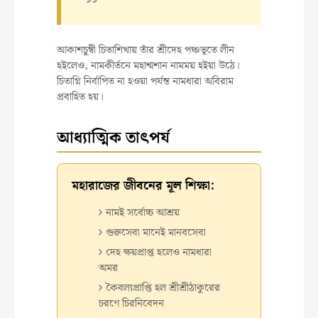
আকাশচুম্বী চিতাশিখায় তাঁর শ্রীদেহ পঞ্চভূতে লীন
হইলেও, নামকীর্তনে মহাশ্মশান নামময় হইয়া উঠে।
চিতাগ্নি নির্বাপিত না হওয়া পর্যন্ত নামধারা অবিরাম
প্রবাহিত হয়।
আধ্যাত্মিক তাৎপর্য
মহারাজের জীবনের মূল শিক্ষা:
নামই সর্বোচ্চ আশ্রয়
গুরুসেবা মানেই মানবসেবা
দেহ ক্ষয়প্রাপ্ত হলেও নামধারা
অমর
কৈবল্যপ্রাপ্তি হল শ্রীশ্রীঠাকুরের
চরণে চিরনিবেদন