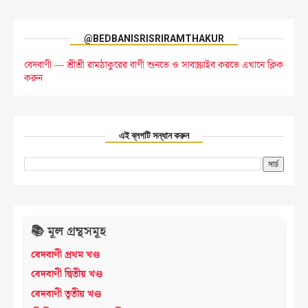
@BEDBANISRISRIRAMTHAKUR
বেদবাণী — শ্রীশ্রী রামঠাকুরের বাণী শুনতে ও সাবস্ক্রাইব করতে এখানে ক্লিক
করুন
এই ব্লগটি সন্ধান করুন
📚 মূল গ্রন্থসমূহ
বেদবাণী প্রথম খণ্ড
বেদবাণী দ্বিতীয় খণ্ড
বেদবাণী তৃতীয় খণ্ড