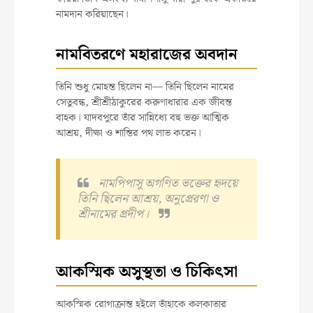
নামদান করিয়াছেন।
নামবিতরণে মহারাজের অবদান
তিনি শুধু মোহন্ত ছিলেন না— তিনি ছিলেন নামের
সেতুবন্ধ, শ্রীশ্রীঠাকুরের করুণাধারার এক জীবন্ত
বাহক। যাদবপুরে তাঁর সান্নিধ্যে বহু ভক্ত আত্মিক
আশ্রয়, দীক্ষা ও শান্তির পথ লাভ করেন।
নামপিপাসু অগণিত ভক্তের হৃদয়ে
তিনি ছিলেন আশ্রয়, অনুপ্রেরণা ও
শ্রীনামের প্রদীপ।
আকস্মিক অসুস্থতা ও চিকিৎসা
আকস্মিক রোগাক্রান্ত হইলে তাঁহাকে কলকাতার