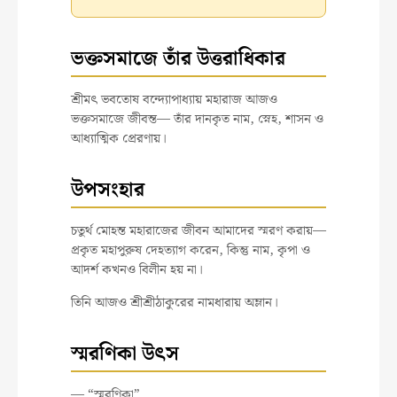
ভক্তসমাজে তাঁর উত্তরাধিকার
শ্রীমৎ ভবতোষ বন্দ্যোপাধ্যায় মহারাজ আজও
ভক্তসমাজে জীবন্ত— তাঁর দানকৃত নাম, স্নেহ, শাসন ও
আধ্যাত্মিক প্রেরণায়।
উপসংহার
চতুর্থ মোহন্ত মহারাজের জীবন আমাদের স্মরণ করায়—
প্রকৃত মহাপুরুষ দেহত্যাগ করেন, কিন্তু নাম, কৃপা ও
আদর্শ কখনও বিলীন হয় না।
তিনি আজও শ্রীশ্রীঠাকুরের নামধারায় অম্লান।
স্মরণিকা উৎস
— “স্মরণিকা”