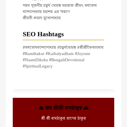
পরম পূজনীয় চতুর্থ মোহন্ত মহারাজ শ্রীমৎ ভবতোষ
বন্দ্যোপাধ্যায় মহাশয় এর স্মরণে
শ্রীমতী কমলা মুখোপাধ্যায়
SEO Hashtags
#ভবতোষবন্দ্যোপাধ্যায় #চতুর্থমোহন্ত #শ্রীশ্রীকৈবল্যধাম
#Ramthakur #Kaibalyadham #Joyram
#NaamDiksha #BengaliDevotional
#SpiritualLegacy
🙏 জয় শ্রীশ্রী রামঠাকুর 🙏
শ্রী শ্রী রামঠাকুর প্রাণের ঠাকুর