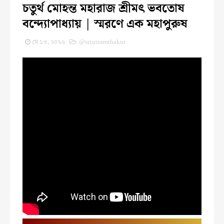
চতুর্থ মোহন্ত মহারাজ শ্রীমৎ ভবতোষ
বন্দ্যোপাধ্যায় | স্মরণে এক মহাপুরুষ
মে ১৩, ২০২৬
@srisriramthakur