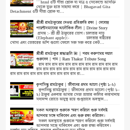
```html ৫টি গীতা শ্লোক যা মাত্র ৫ সেকেন্ডে আসক্তি
থেকে মুক্ত হতে সাহায্য করে | Bhagavad Gita
Detachment ৫টি গীতা শ্লোক যা...
শ্রীশ্রী রামঠাকুরের দেওয়া প্রতিশ্রুতি রক্ষা | দেবেন্দ্র
পয়েন্টসম্যানের অলৌকিক লীলা | Divine Story
প্রসঙ্গ :- শ্রী শ্রী ঠাকুরের ভোগ। চালতার নাড়ু
(Elephant apple):- চালতার বাইরের
খোসা এবং ভেতরের আঁশ গুলো ফেলে সরু সরু করে কেট...
শ্রীশ্রী রামঠাকুর শ্রদ্ধাঞ্জলি 🌺 | পরম করুণাময় দয়াল
গুরুদেব | গান | Ram Thakur Tribute Song
রাম রাম রাম রাম রাম রাম রাম রাম রাম রাম রাম রাম
রাম রাম রাম রাম রাম রাম রাম রাম রাম রাম রাম রাম
রাম রাম রাম রাম রাম রাম রাম রাম রাম রাম রা...
কৃপাসিন্ধু রামঠাকুর | জীবনের প্রথম আলো (পৃষ্ঠা ১–২)
কৃপাসিন্ধু রামঠাকুর | জীবনের প্রথম আলো (পৃষ্ঠা ১–
২) ঠাকুর একবার আমার সেজ ভ্রাতার কালির কারখানায়
সদানন্দ রোডে অসুস্থ হয়ে গুপ্তভাবে অবস্থান...
সকল অবস্থাতে গুরুকে স্মরণ করিলে গুরু সর্বদাই
আপনার সঙ্গে থাকিবেন এবং গুরু রক্ষা করিবেন।
সকল অবস্থাতে গুরুকে স্মরণ করিলে গুরু সর্বদাই
আপনার সঙ্গে থাকিবেন এবং গুরু রক্ষা করিবেন।