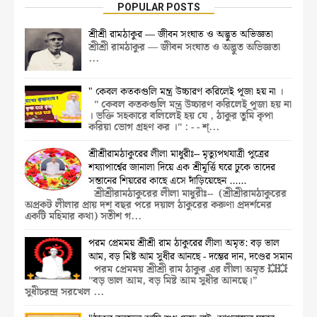
POPULAR POSTS
শ্রীশ্রী রামঠাকুর — জীবন সংঘাত ও অদ্ভুত অভিজ্ঞতা
শ্রীশ্রী রামঠাকুর — জীবন সংঘাত ও অদ্ভুত অভিজ্ঞতা
...
" কেবল কতকগুলি মন্ত্র উচ্চারণ করিলেই পূজা হয় না ।
" কেবল কতকগুলি মন্ত্র উচ্চারণ করিলেই পূজা হয় না
। ভক্তি সহকারে বলিলেই হয় যে , ঠাকুর তুমি কৃপা
করিয়া ভোগ গ্রহণ কর ।" : - - শ্...
শ্রীশ্রীরামঠাকুরের লীলা মাধুরীঃ-- মৃত্যুপথযাত্রী পুত্রের
শয্যাপার্শ্বের জানালা দিয়ে এক শ্রীমূর্ত্তি ঘরে ঢুকে তাদের
সন্তানের শিয়রের কাছে এসে দাঁড়িয়েছেন ......
শ্রীশ্রীরামঠাকুরের লীলা মাধুরীঃ-- (শ্রীশ্রীরামঠাকুরের
অপ্রকট লীলার প্রায় দশ বছর পরে দয়াল ঠাকুরের করুণা প্রদর্শনের
একটি মহিমার কথা) সতীশ গ...
পরম প্রেমময় শ্রীশ্রী রাম ঠাকুরের লীলা অমৃত: বড় ভাল
আম, বড় মিষ্ট আম সুধীর আনছে - দম্ভের দান, দণ্ডের সমান
পরম প্রেমময় শ্রীশ্রী রাম ঠাকুর এর লীলা অমৃত 💥💥
"বড় ভাল আম, বড় মিষ্ট আম সুধীর আনছে।”
সুধীচরন্দ্র সরখেল ...