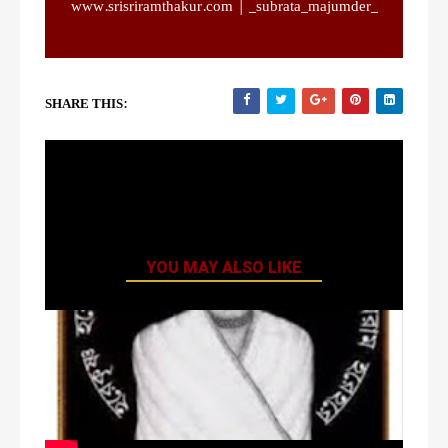
www.srisriramthakur.com | _subrata_majumder_
SHARE THIS:
YOU MAY ALSO LIKE