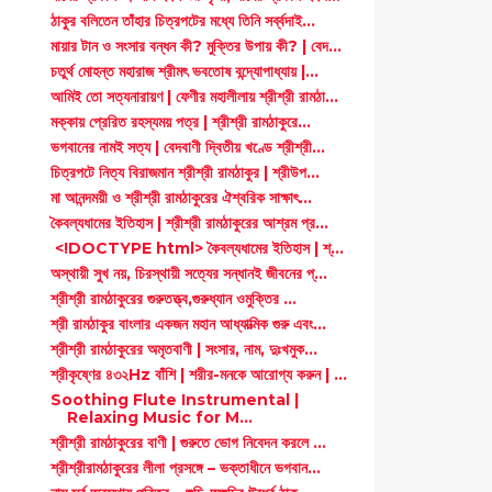
ঠাকুর বলিতেন তাঁহার চিত্রপটের মধ্যে তিনি সর্ব্বদাই...
মায়ার টান ও সংসার বন্ধন কী? মুক্তির উপায় কী? | বেদ...
চতুর্থ মোহন্ত মহারাজ শ্রীমৎ ভবতোষ বন্দ্যোপাধ্যায় |...
আমিই তো সত্যনারায়ণ | ফেণীর মহালীলায় শ্রীশ্রী রামঠা...
মক্কায় প্রেরিত রহস্যময় পত্র | শ্রীশ্রী রামঠাকুরে...
ভগবানের নামই সত্য | বেদবাণী দ্বিতীয় খণ্ডে শ্রীশ্রী...
চিত্রপটে নিত্য বিরাজমান শ্রীশ্রী রামঠাকুর | শ্রীউপ...
মা আনন্দময়ী ও শ্রীশ্রী রামঠাকুরের ঐশ্বরিক সাক্ষাৎ...
কৈবল্যধামের ইতিহাস | শ্রীশ্রী রামঠাকুরের আশ্রম প্র...
<!DOCTYPE html> কৈবল্যধামের ইতিহাস | শ্...
অস্থায়ী সুখ নয়, চিরস্থায়ী সত্যের সন্ধানই জীবনের প্...
শ্রীশ্রী রামঠাকুরের গুরুতত্ত্ব,গুরুধ্যান ওমুক্তির ...
শ্রী রামঠাকুর বাংলার একজন মহান আধ্যাত্মিক গুরু এবং...
শ্রীশ্রী রামঠাকুরের অমৃতবাণী | সংসার, নাম, দুঃখমুক...
শ্রীকৃষ্ণের ৪৩২Hz বাঁশি | শরীর-মনকে আরোগ্য করুন | ...
Soothing Flute Instrumental |
Relaxing Music for M...
শ্রীশ্রী রামঠাকুরের বাণী | গুরুতে ভোগ নিবেদন করলে ...
শ্রীশ্রীরামঠাকুরের লীলা প্রসঙ্গে – ভক্তাধীনে ভগবান...