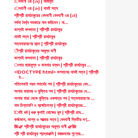
েদবাণী ৩য় (১৯) | নামামৃত
েদবাণী ৩য় (১৮) | নামই সত্য
শ্রীশ্রী রামঠাকুরের বেদবাণী বেদবাণী ৩য় (১৪)
সর্বদা ধৈর্য্য সহকারে নাম করিবেন। না...
ভাগ্যই ফলদাতা | শ্রীশ্রী রামঠাকুর
নামই সত্য | শ্রীশ্রী রামঠাকুর
সত্যনারায়ণের ব্রত | শ্রীশ্রী রামঠাকুর
ীশ্রী রামঠাকুরের অমূল্য বাণী
ভাগ্যই ফলদাতা | শ্রীশ্রী রামঠাকুর
ংসার মায়ামুগ্ধ ও বাসনার বন্ধন | শ্রীশ্রী রামঠাকুর ...
<!DOCTYPE html> ভগবানের নামই সত্য | শ্রীশ্রী
র...
পতিসেবাই পরম পদার্থের পথ | শ্রীশ্রী রামঠাকুরের বেদ...
সংসার মায়াময় ও মুক্তির পথ | শ্রীশ্রী রামঠাকুরের বে...
সংসার মায়া থেকে মুক্তির একমাত্র পথ | সত্যনারায়ণের ...
নাম চিন্তামণি ও ব্রহ্মচৈতন্য | শ্রীশ্রী রামঠাকুরের...
ৈর্যই ধর্ম | গুরু কৃপাই মোক্ষের মূল | শ্রীশ্রী রাম...
কর্মভোগ, ভাগ্য ও আত্মার সত্য | বেদবাণী দ্বিতীয় খণ্...
🌺🌿 শ্রীশ্রী রামঠাকুরের অমূল্য বাণী 🌿🌺
শ্রী শ্রী রামঠাকুর শ্রদ্ধাঞ্জলি | বহুজনমের পুণ্যের...