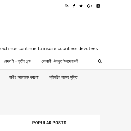
teachings continue to inspire countless devotees
as a comprehensive digital platform dedicated to
ngs, philosophy, and spiritual legacy of Sri Sri
বেদবাণী - তৃতীয় খন্ড
বেদবাণী -উদ্ধৃত উপদেশাবলী
alyanath, and Sri Sri Satyanarayan by his
ridpur (present-day Bangladesh)
বাণীর আলোকে পথচলা
শ্রীহরির নামেই মুক্তি
POPULAR POSTS