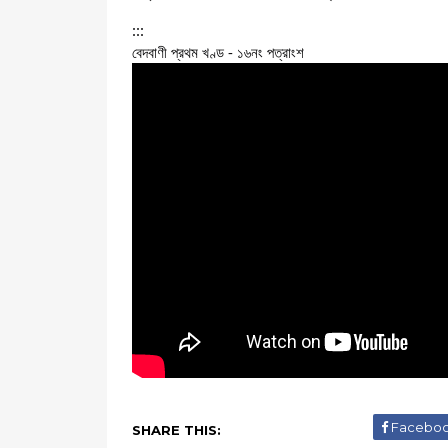
:::
বেদবাণী প্রথম খণ্ড - ১৬নং পত্রাংশ 
Facebo
SHARE THIS: