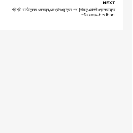
NEXT
শ্রীশ্রী রামঠাকুরের গুরুতত্ত্ব,গুরুধ্যানওমুক্তির পথ |নাম,কুণ্ডলিনীওব্রহ্মতত্ত্বের
গভীররহস্য#bedbani