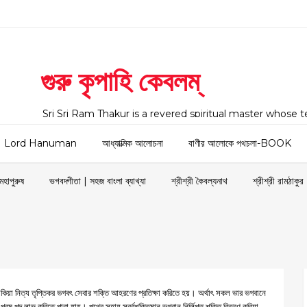
গুরু কৃপাহি কেবলম্
Sri Sri Ram Thakur is a revered spiritual master whose 
across India and around the world. The website serves 
preserving, promoting, and sharing the divine life, teachi
Lord Hanuman
আধ্যাত্মিক আলোচনা
বাণীর আলোকে পথচলা-BOOK
Ram Thakur, lovingly known as Dayal Thakur, Sri Sri Kaib
followers. Born as Ram Chandra Dev in Dingamanik, Fa
মহাপুরুষ
ভগবদ্গীতা | সহজ বাংলা ব্যাখ্যা
শ্রীশ্রী কৈবল্যনাথ
শ্রীশ্রী রামঠাকুর
বান থাকিয়া নিত্য তৃপ্তিকর ভগবৎ সেবার শক্তি আহরণের প্রতিক্ষা করিতে হয়। অর্থাৎ সকল ভার ভগবানে
্বারা পরম পদ লাভ করিতে পারা যায়। পথের সহায় সর্ব্বশক্তিমান ভগবান নির্লিপ্ত শক্তি বিতরণ করিয়া