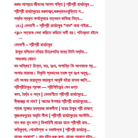
গুরুর আশ্রয়ে জীবনের আসল শক্তি | শ্রীশ্রী রামঠাকুর ...
শ্রীশ্রী রামঠাকুরের গুরুতত্ত্ব,গুরুধ্যানওমুক্তির প...
সর্ব্বদা স্বকৃত কর্ম্মানুসারে যত্নবান থাকিয়া নিত্য...
১৪২) বেদবাণী – শ্রীশ্রী রামঠাকুর "নাম" যাহা পাইয়া...
<p> সত্যকে সেবা করিতে করিতে সতী হয়। পতিব্রতা হইলে
...
বেদবাণী – শ্রীশ্রী রামঠাকুর
ঠাকুর বলিতেন তাঁহার চিত্রপটের মধ্যে তিনি সর্ব্বদা...
অহংকার মোচন
মন অস্থির? চিন্তা, ভয়, দুঃখ, অশান্তি কি আপনাকে গ্র...
সংসার মায়াময়। বিকৃতি স্বভাবের তরঙ্গ সুখ দুঃখ অনুভূ...
এই সংসার মায়ামুগ্ধ মায়ামৃগে আকৃষ্ট হইয়া বাসনা জাগি...
শ্রীশ্রীঠাকুর প্রসঙ্গ — শ্রীশিতিকন্ঠ সেন গুপ্ত
কাল, ধৈর্য্য ও সত্য | বেদবাণীতে শ্রীশ্রী রামঠাকুরে...
বীজমন্ত্র না নাম? | আমের উপমায় শ্রীশ্রী রামঠাকুরের...
শ্যামা পূজোর রহস্যময় কাকলীলা | ঘরের ঠাকুর শ্রী রামচন্
মুজঃফরপুরের অমৃতি লীলা | শ্রীশ্রী রামঠাকুরের অলৌকি...
দান করা খুব ভাল | ভিখারিণী মায়ের হাতে শ্রীশ্রী রাম...
করিমুল্লা, শোনাউল্লা ও বকাউল্লা | শ্রীশ্রী রামঠাকু...
নামের প্রকাশ"। নাম হইল গুরু কৃপা, নামের প্রকাশ হইল...