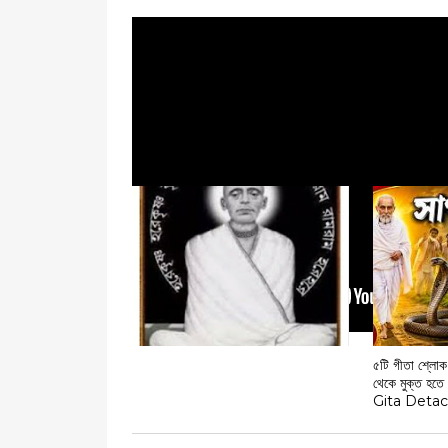
YOU 
৫টি গীতা শ্লোক
থেকে মুক্ত হত
Gita Deta