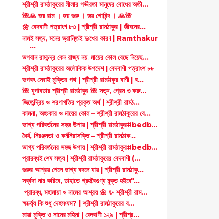
শ্রীশ্রী রামঠাকুরের লীলার গভীরতা মানুষের বোধের অতী...
🌺🙏 জয় রাম । জয় গুরু । জয় গোবিন্দ । 🙏🌺
🌼 বেদবাণী পত্রাংশ ৮৩ | শ্রীশ্রী রামঠাকুর | জীবনের...
নামই সত্য, মনের ভ্রান্তিই দুঃখের কারণ | Ramthakur
...
ভগবান রামচন্দ্র কেন রাজ্য নয়, মায়ের কোল বেছে নিয়েছ...
শ্রীশ্রী রামঠাকুরের অলৌকিক উপদেশ | বেদবাণী পত্রাংশ ৮৮
ভগবৎ সেবাই মুক্তির পথ | শ্রীশ্রী রামঠাকুর বাণী | ব...
🌺 যুগাবতার শ্রীশ্রী রামঠাকুর 🌺 সত্য, প্রেম ও করু...
জিতেন্দ্রিয় ও শরণাগতির প্রকৃত অর্থ | শ্রীশ্রী রামঠ...
কামনা, অহংকার ও মায়ের কোল – শ্রীশ্রী রামঠাকুরের বে...
ভাগ্য পরিবর্তনের সহজ উপায় | শ্রীশ্রী রামঠাকুর#bedb...
ধৈর্য, নিরঞ্জনতা ও কর্মনিরাসক্তি – শ্রীশ্রী রামঠাক...
ভাগ্য পরিবর্তনের সহজ উপায় | শ্রীশ্রী রামঠাকুর#bedb...
প্রারব্ধই শেষ সত্য | শ্রীশ্রী রামঠাকুরের বেদবাণী (...
গুরুর আশ্রয় পেলে ভাগ্য বদলে যায় | শ্রীশ্রী রামঠাকু...
সর্ব্বদা নাম করিবে, তাহাতে গ্রহবৈগুণ্য মুক্ত হইবে"...
প্রারব্ধ, মহামায়া ও নামের আশ্রয় 🌼 ✨ শ্রীশ্রী রাম...
হ্মচর্য্য কি শুধু দেহসংযম? | শ্রীশ্রী রামঠাকুরের ব...
মায়া মুক্তি ও নামের মহিমা | বেদবাণী ১২৯ | শ্রীশ্র...