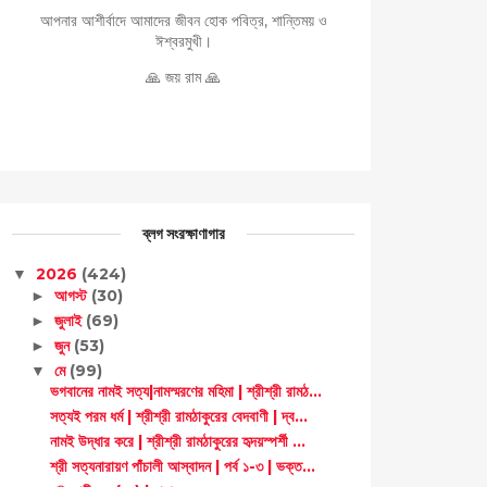
আপনার আশীর্বাদে আমাদের জীবন হোক পবিত্র, শান্তিময় ও
ঈশ্বরমুখী।
🙏 জয় রাম 🙏
ব্লগ সংরক্ষাণাগার
2026
(424)
▼
আগস্ট
(30)
►
জুলাই
(69)
►
জুন
(53)
►
মে
(99)
▼
ভগবানের নামই সত্য|নামস্মরণের মহিমা | শ্রীশ্রী রামঠ...
সত্যই পরম ধর্ম | শ্রীশ্রী রামঠাকুরের বেদবাণী | দ্ব...
নামই উদ্ধার করে | শ্রীশ্রী রামঠাকুরের হৃদয়স্পর্শী ...
শ্রী সত্যনারায়ণ পাঁচালী আস্বাদন | পর্ব ১-৩ | ভক্ত...