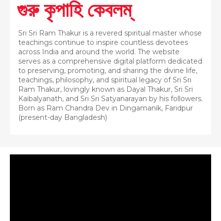
গুরু কৃপাহি কেবলম্
Sri Sri Ram Thakur is a revered spiritual master whose
teachings continue to inspire countless devotees
across India and around the world. The website
serves as a comprehensive digital platform dedicated
to preserving, promoting, and sharing the divine life,
teachings, philosophy, and spiritual legacy of Sri Sri
Ram Thakur, lovingly known as Dayal Thakur, Sri Sri
Kaibalyanath, and Sri Sri Satyanarayan by his followers.
Born as Ram Chandra Dev in Dingamanik, Faridpur
(present-day Bangladesh)