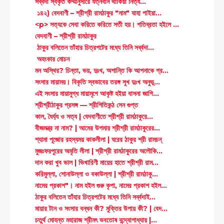
সর্ব্বদা স্বকৃত কর্ম্মানুসারে যত্নবান থাকিয়া নিত্য...
১৪২) বেদবাণী – শ্রীশ্রী রামঠাকুর "নাম" যাহা পাইয়া...
<p> সত্যকে সেবা করিতে করিতে সতী হয়। পতিব্রতা হইলে ...
বেদবাণী – শ্রীশ্রী রামঠাকুর
ঠাকুর বলিতেন তাঁহার চিত্রপটের মধ্যে তিনি সর্ব্বদা...
অহংকার মোচন
মন অস্থির? চিন্তা, ভয়, দুঃখ, অশান্তি কি আপনাকে গ্র...
সংসার মায়াময়। বিকৃতি স্বভাবের তরঙ্গ সুখ দুঃখ অনুভূ...
এই সংসার মায়ামুগ্ধ মায়ামৃগে আকৃষ্ট হইয়া বাসনা জাগি...
শ্রীশ্রীঠাকুর প্রসঙ্গ — শ্রীশিতিকন্ঠ সেন গুপ্ত
কাল, ধৈর্য্য ও সত্য | বেদবাণীতে শ্রীশ্রী রামঠাকুরে...
বীজমন্ত্র না নাম? | আমের উপমায় শ্রীশ্রী রামঠাকুরের...
শ্যামা পূজোর রহস্যময় কাকলীলা | ঘরের ঠাকুর শ্রী রামচন্
মুজঃফরপুরের অমৃতি লীলা | শ্রীশ্রী রামঠাকুরের অলৌকি...
দান করা খুব ভাল | ভিখারিণী মায়ের হাতে শ্রীশ্রী রাম...
করিমুল্লা, শোনাউল্লা ও বকাউল্লা | শ্রীশ্রী রামঠাকু...
নামের প্রকাশ"। নাম হইল গুরু কৃপা, নামের প্রকাশ হইল...
ঠাকুর বলিতেন তাঁহার চিত্রপটের মধ্যে তিনি সর্ব্বদাই...
মায়ার টান ও সংসার বন্ধন কী? মুক্তির উপায় কী? | বেদ...
চতুর্থ মোহন্ত মহারাজ শ্রীমৎ ভবতোষ বন্দ্যোপাধ্যায় |...