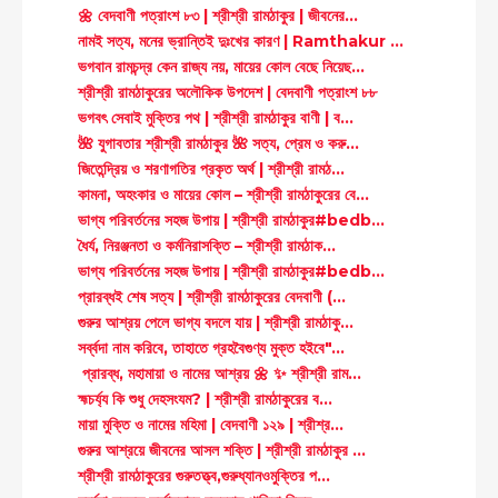
🌼 বেদবাণী পত্রাংশ ৮৩ | শ্রীশ্রী রামঠাকুর | জীবনের...
নামই সত্য, মনের ভ্রান্তিই দুঃখের কারণ | Ramthakur ...
ভগবান রামচন্দ্র কেন রাজ্য নয়, মায়ের কোল বেছে নিয়েছ...
শ্রীশ্রী রামঠাকুরের অলৌকিক উপদেশ | বেদবাণী পত্রাংশ ৮৮
ভগবৎ সেবাই মুক্তির পথ | শ্রীশ্রী রামঠাকুর বাণী | ব...
🌺 যুগাবতার শ্রীশ্রী রামঠাকুর 🌺 সত্য, প্রেম ও করু...
জিতেন্দ্রিয় ও শরণাগতির প্রকৃত অর্থ | শ্রীশ্রী রামঠ...
কামনা, অহংকার ও মায়ের কোল – শ্রীশ্রী রামঠাকুরের বে...
ভাগ্য পরিবর্তনের সহজ উপায় | শ্রীশ্রী রামঠাকুর#bedb...
ধৈর্য, নিরঞ্জনতা ও কর্মনিরাসক্তি – শ্রীশ্রী রামঠাক...
ভাগ্য পরিবর্তনের সহজ উপায় | শ্রীশ্রী রামঠাকুর#bedb...
প্রারব্ধই শেষ সত্য | শ্রীশ্রী রামঠাকুরের বেদবাণী (...
গুরুর আশ্রয় পেলে ভাগ্য বদলে যায় | শ্রীশ্রী রামঠাকু...
সর্ব্বদা নাম করিবে, তাহাতে গ্রহবৈগুণ্য মুক্ত হইবে"...
প্রারব্ধ, মহামায়া ও নামের আশ্রয় 🌼 ✨ শ্রীশ্রী রাম...
হ্মচর্য্য কি শুধু দেহসংযম? | শ্রীশ্রী রামঠাকুরের ব...
মায়া মুক্তি ও নামের মহিমা | বেদবাণী ১২৯ | শ্রীশ্র...
গুরুর আশ্রয়ে জীবনের আসল শক্তি | শ্রীশ্রী রামঠাকুর ...
শ্রীশ্রী রামঠাকুরের গুরুতত্ত্ব,গুরুধ্যানওমুক্তির প...