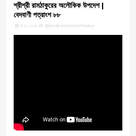
শ্রীশ্রী রামঠাকুরের অলৌকিক উপদেশ |
বেদবাণী পত্রাংশ ৮৮
মে ২৩, ২০২৬
@bedbanisrisriramthakur