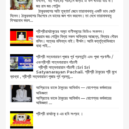
বললেন, "বড় গরম,বড় গরম,সে জন্যই ঐ ফল খাওয়া যায় না। "
জয় রাম জয় গোবিন্দ
ঠাকুরমহাশয় অতি তৃষ্ণার্ত জেনে তারানাথবাবু একটি ডাব কেটে
দিলেন। ঠাকুরমহাশয় নিঃশেষে সে ডাবের জল পান করলেন। তা দেখে তারানাথবাবু
বিস্ময়বোধ করল...
শ্রীশ্রীরামঠাকুরের অমৃত বাণীসমূহের ভিডিও সংকলন।
জয়রাম জয় গোবিন্দ বিদ্যা সকল অবিদ্যায় আচ্ছন্ন, বিদ্যার গৌরব
মলিন। সত্যের মলিনত্ব নাই। নীর্ম্মল। আমি কর্ত্তৃত্বাভিমানে
যাহা পাই...
শ্রীশ্রী সত্যনারায়ণ পূজার পূর্ব প্রস্তুতি এবং পূজা প্রণালীঃ /
এবংশ্রীশ্রী সাত্যনারায়ান পাঁচালী
শ্রীশ্রী সাত্যনারায়ান পাঁচালী।Sri Sri
Satyanarayan Pachali. শ্রীশ্রী ঠাকুরের শ্রী মুখে
ব্যাখ্যা , শ্রীশ্রী সত্যনারায়ণ পূজার পূর্ব প্রস্তু...
আশ্রিতের ডাকে ঠাকুরের আবির্ভাব — যোগেশ্বর কর্মকারের
অভিজ্ঞতা
আশ্রিতের ডাকে ঠাকুরের আবির্ভাব — যোগেশ্বর কর্মকারের
অভিজ্ঞতা ...
শ্রীশ্রী রামঠাকু র এর ছবি সংগ্রহ ।