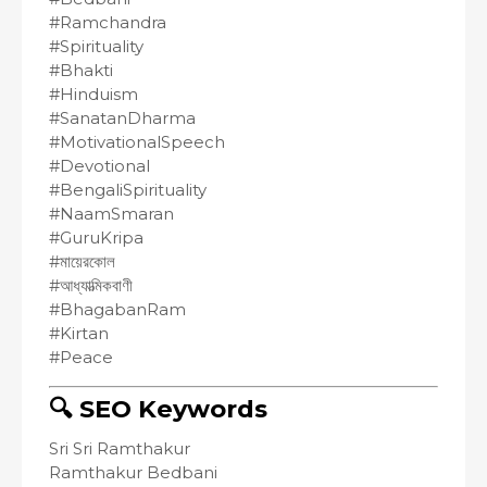
#Ramchandra
#Spirituality
#Bhakti
#Hinduism
#SanatanDharma
#MotivationalSpeech
#Devotional
#BengaliSpirituality
#NaamSmaran
#GuruKripa
#মায়েরকোল
#আধ্যাত্মিকবাণী
#BhagabanRam
#Kirtan
#Peace
🔍 SEO Keywords
Sri Sri Ramthakur
Ramthakur Bedbani