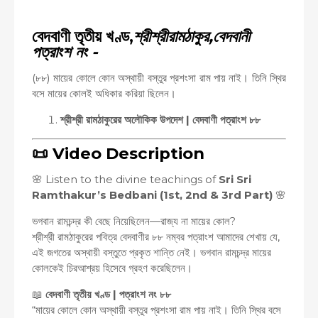
বেদবাণী তৃতীয় খণ্ড,
শ্রীশ্রীরামঠাকুর,বেদবানী
পত্রাংশ নং -
(৮৮) মায়ের কোলে কোন অস্থায়ী বস্তুর প্রশংসা রাম পায় নাই। তিনি স্থির
বসে মায়ের কোলই অধিকার করিয়া ছিলেন।
শ্রীশ্রী রামঠাকুরের অলৌকিক উপদেশ | বেদবাণী পত্রাংশ ৮৮
📜 Video Description
🌸 Listen to the divine teachings of
Sri Sri
Ramthakur’s Bedbani (1st, 2nd & 3rd Part)
🌸
ভগবান রামচন্দ্র কী বেছে নিয়েছিলেন—রাজ্য না মায়ের কোল?
শ্রীশ্রী রামঠাকুরের পবিত্র বেদবাণীর ৮৮ নম্বর পত্রাংশ আমাদের শেখায় যে,
এই জগতের অস্থায়ী বস্তুতে প্রকৃত শান্তি নেই। ভগবান রামচন্দ্র মায়ের
কোলকেই চিরআশ্রয় হিসেবে গ্রহণ করেছিলেন।
📖
বেদবাণী তৃতীয় খণ্ড | পত্রাংশ নং ৮৮
“মায়ের কোলে কোন অস্থায়ী বস্তুর প্রশংসা রাম পায় নাই। তিনি স্থির বসে