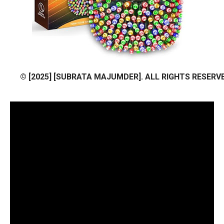
© [2025] [SUBRATA MAJUMDER]. ALL RIGHTS RESERVE