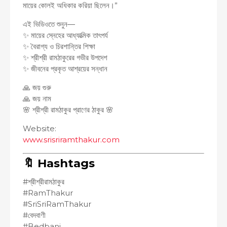
মায়ের কোলই অধিকার করিয়া ছিলেন।”
এই ভিডিওতে শুনুন—
✨ মায়ের স্নেহের আধ্যাত্মিক তাৎপর্য
✨ বৈরাগ্য ও চিরশান্তির শিক্ষা
✨ শ্রীশ্রী রামঠাকুরের গভীর উপদেশ
✨ জীবনের প্রকৃত আশ্রয়ের সন্ধান
🙏 জয় গুরু
🙏 জয় নাম
🌸 শ্রীশ্রী রামঠাকুর প্রাণের ঠাকুর 🌸
Website:
www.srisriramthakur.com
🔖 Hashtags
#শ্রীশ্রীরামঠাকুর
#RamThakur
#SriSriRamThakur
#বেদবাণী
#Bedbani