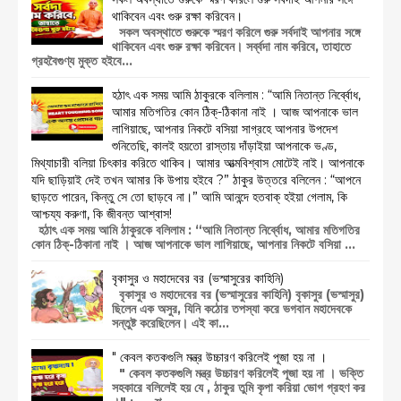
থাকিবেন এবং গুরু রক্ষা করিবেন।
সকল অবস্থাতে গুরুকে স্মরণ করিলে গুরু সর্বদাই আপনার সঙ্গে
থাকিবেন এবং গুরু রক্ষা করিবেন। সর্ব্বদা নাম করিবে, তাহাতে
গ্রহবৈগুণ্য মুক্ত হইবে...
হঠাৎ এক সময় আমি ঠাকুরকে বলিলাম : “আমি নিতান্ত নির্ব্বোধ,
আমার মতিগতির কোন ঠিক্‌-ঠিকানা নাই । আজ আপনাকে ভাল
লাগিয়াছে, আপনার নিকটে বসিয়া সাগ্রহে আপনার উপদেশ
শুনিতেছি, কালই হয়তো রাস্তায় দাঁড়াইয়া আপনাকে ভণ্ড,
মিথ্যাচারী বলিয়া চিৎকার করিতে থাকিব। আমার আত্মবিশ্বাস মোটেই নাই। আপনাকে
যদি ছাড়িয়াই দেই তখন আমার কি উপায় হইবে ?” ঠাকুর উত্তরে বলিলেন : “আপনে
ছাড়তে পারেন, কিন্তু সে তো ছাড়বে না।” আমি আনন্দে হতবাক্ হইয়া গেলাম, কি
আশ্চয্য করুণা, কি জীবন্ত আশ্বাস!
হঠাৎ এক সময় আমি ঠাকুরকে বলিলাম : “আমি নিতান্ত নির্ব্বোধ, আমার মতিগতির
কোন ঠিক্‌-ঠিকানা নাই । আজ আপনাকে ভাল লাগিয়াছে, আপনার নিকটে বসিয়া ...
বৃকাসুর ও মহাদেবের বর (ভস্মাসুরের কাহিনি)
বৃকাসুর ও মহাদেবের বর (ভস্মাসুরের কাহিনি) বৃকাসুর (ভস্মাসুর)
ছিলেন এক অসুর, যিনি কঠোর তপস্যা করে ভগবান মহাদেবকে
সন্তুষ্ট করেছিলেন। এই কা...
" কেবল কতকগুলি মন্ত্র উচ্চারণ করিলেই পূজা হয় না ।
" কেবল কতকগুলি মন্ত্র উচ্চারণ করিলেই পূজা হয় না । ভক্তি
সহকারে বলিলেই হয় যে , ঠাকুর তুমি কৃপা করিয়া ভোগ গ্রহণ কর