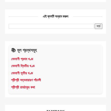
এই ব্লগটি সন্ধান করুন
📚 মূল গ্রন্থসমূহ
বেদবাণী প্রথম খণ্ড
বেদবাণী দ্বিতীয় খণ্ড
বেদবাণী তৃতীয় খণ্ড
শ্রীশ্রী সত্যনারায়ণ পাঁচালী
শ্রীশ্রী রামঠাকুর কথা