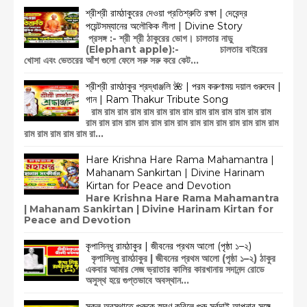
শ্রীশ্রী রামঠাকুরের দেওয়া প্রতিশ্রুতি রক্ষা | দেবেন্দ্র
পয়েন্টসম্যানের অলৌকিক লীলা | Divine Story
প্রসঙ্গ :- শ্রী শ্রী ঠাকুরের ভোগ। চালতার নাড়ু
(Elephant apple):- চালতার বাইরের
খোসা এবং ভেতরের আঁশ গুলো ফেলে সরু সরু করে কেট...
শ্রীশ্রী রামঠাকুর শ্রদ্ধাঞ্জলি 🌺 | পরম করুণাময় দয়াল গুরুদেব |
গান | Ram Thakur Tribute Song
রাম রাম রাম রাম রাম রাম রাম রাম রাম রাম রাম রাম রাম রাম
রাম রাম রাম রাম রাম রাম রাম রাম রাম রাম রাম রাম রাম রাম রাম
রাম রাম রাম রাম রাম রা...
Hare Krishna Hare Rama Mahamantra |
Mahanam Sankirtan | Divine Harinam
Kirtan for Peace and Devotion
Hare Krishna Hare Rama Mahamantra
| Mahanam Sankirtan | Divine Harinam Kirtan for
Peace and Devotion
কৃপাসিন্ধু রামঠাকুর | জীবনের প্রথম আলো (পৃষ্ঠা ১–২)
কৃপাসিন্ধু রামঠাকুর | জীবনের প্রথম আলো (পৃষ্ঠা ১–২) ঠাকুর
একবার আমার সেজ ভ্রাতার কালির কারখানায় সদানন্দ রোডে
অসুস্থ হয়ে গুপ্তভাবে অবস্থান...
সকল অবস্থাতে গুরুকে স্মরণ করিলে গুরু সর্বদাই আপনার সঙ্গে