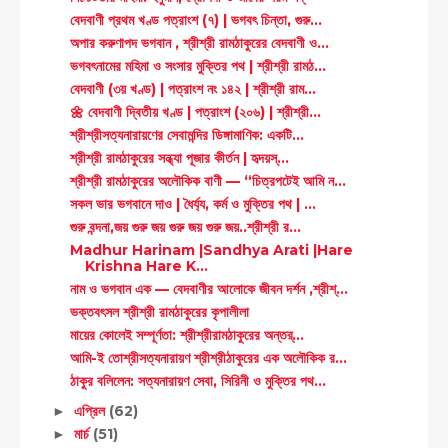
বেদবাণী প্রথম খণ্ড পত্রাংশ (৭) | ভগবৎ চিন্তা, গুরু...
অপার করুণাপদ ভগবান , শ্রীশ্রী রামঠাকুরের বেদবাণী ও...
ভগবৎনামের মহিমা ও সংসার মুক্তির পথ | শ্রীশ্রী রামঠ...
বেদবাণী (৩য় খণ্ড) | পত্রাংশ নং ১৪২ | শ্রীশ্রী রাম...
🌼 বেদবাণী দ্বিতীয় খণ্ড | পত্রাংশ (২০৬) | শ্রীশ্রী...
শ্রীশ্রীসত্যনারায়ণের সেবামন্দির ডিঙ্গামাণিক: একটি...
শ্রীশ্রী রামঠাকুরের সন্ধ্যা পূজার কীর্তন | হৃদয়স্...
শ্রীশ্রী রামঠাকুরের অলৌকিক বাণী — “চিত্রপটেই আমি ন...
সকল ভার ভগবানে দাও | ধৈর্য্য, কর্ম ও মুক্তির পথ | ...
গুরু বন্দনা,জয় গুরু জয় গুরু জয় গুরু জয়..শ্রীশ্রী র...
Madhur Harinam |Sandhya Arati |Hare
Krishna Hare K...
নাম ও ভগবান এক — বেদবাণীর আলোকে জীবন দর্শন ,শ্রীশ্...
ভক্তবৎসল শ্রীশ্রী রামঠাকুরের কৃপালীলা
মায়ের কোলেই সম্পূর্ণতা: শ্রীশ্রীরামঠাকুরের অন্তর্...
আমি-ই তোশ্রীসত্যনারায়ণ শ্রীশ্রীঠাকুরের এক অলৌকিক র...
ঠাকুর বলিলেন: সত্যনারায়ণ সেবা, সিরিনী ও মুক্তির পথ...
এপ্রিল
(62)
►
মার্চ
(51)
►