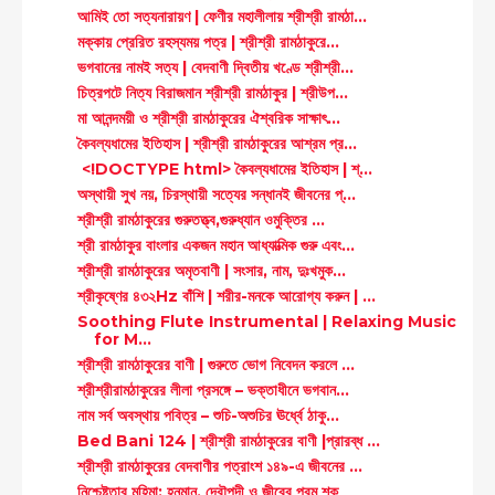
আমিই তো সত্যনারায়ণ | ফেণীর মহালীলায় শ্রীশ্রী রামঠা...
মক্কায় প্রেরিত রহস্যময় পত্র | শ্রীশ্রী রামঠাকুরে...
ভগবানের নামই সত্য | বেদবাণী দ্বিতীয় খণ্ডে শ্রীশ্রী...
চিত্রপটে নিত্য বিরাজমান শ্রীশ্রী রামঠাকুর | শ্রীউপ...
মা আনন্দময়ী ও শ্রীশ্রী রামঠাকুরের ঐশ্বরিক সাক্ষাৎ...
কৈবল্যধামের ইতিহাস | শ্রীশ্রী রামঠাকুরের আশ্রম প্র...
<!DOCTYPE html> কৈবল্যধামের ইতিহাস | শ্...
অস্থায়ী সুখ নয়, চিরস্থায়ী সত্যের সন্ধানই জীবনের প্...
শ্রীশ্রী রামঠাকুরের গুরুতত্ত্ব,গুরুধ্যান ওমুক্তির ...
শ্রী রামঠাকুর বাংলার একজন মহান আধ্যাত্মিক গুরু এবং...
শ্রীশ্রী রামঠাকুরের অমৃতবাণী | সংসার, নাম, দুঃখমুক...
শ্রীকৃষ্ণের ৪৩২Hz বাঁশি | শরীর-মনকে আরোগ্য করুন | ...
Soothing Flute Instrumental | Relaxing Music
for M...
শ্রীশ্রী রামঠাকুরের বাণী | গুরুতে ভোগ নিবেদন করলে ...
শ্রীশ্রীরামঠাকুরের লীলা প্রসঙ্গে – ভক্তাধীনে ভগবান...
নাম সর্ব অবস্থায় পবিত্র – শুচি-অশুচির ঊর্ধ্বে ঠাকু...
Bed Bani 124 | শ্রীশ্রী রামঠাকুরের বাণী |প্রারব্ধ ...
শ্রীশ্রী রামঠাকুরের বেদবাণীর পত্রাংশ ১৪৯-এ জীবনের ...
নিশ্চেষ্টতার মহিমা: হনুমান, দ্রৌপদী ও জীবের পরম শক্