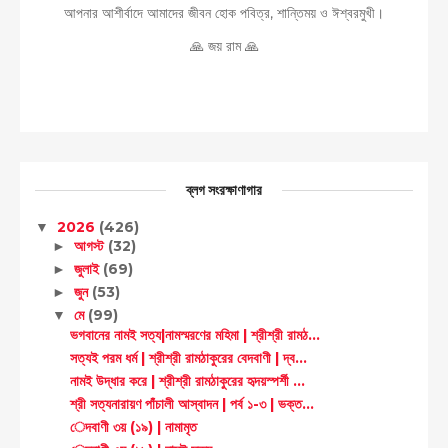
আপনার আশীর্বাদে আমাদের জীবন হোক পবিত্র, শান্তিময় ও ঈশ্বরমুখী।
🙏 জয় রাম 🙏
ব্লগ সংরক্ষাণাগার
2026
(426)
▼
আগস্ট
(32)
►
জুলাই
(69)
►
জুন
(53)
►
মে
(99)
▼
ভগবানের নামই সত্য|নামস্মরণের মহিমা | শ্রীশ্রী রামঠ...
সত্যই পরম ধর্ম | শ্রীশ্রী রামঠাকুরের বেদবাণী | দ্ব...
নামই উদ্ধার করে | শ্রীশ্রী রামঠাকুরের হৃদয়স্পর্শী ...
শ্রী সত্যনারায়ণ পাঁচালী আস্বাদন | পর্ব ১-৩ | ভক্ত...
েদবাণী ৩য় (১৯) | নামামৃত