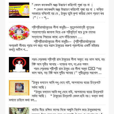
" কেবল কতকগুলি মন্ত্র উচ্চারণ করিলেই পূজা হয় না ।
" কেবল কতকগুলি মন্ত্র উচ্চারণ করিলেই পূজা হয় না । ভক্তি
সহকারে বলিলেই হয় যে , ঠাকুর তুমি কৃপা করিয়া ভোগ গ্রহণ কর
।" : - - শ্...
শ্রীশ্রীরামঠাকুরের লীলা মাধুরীঃ-- মৃত্যুপথযাত্রী পুত্রের
শয্যাপার্শ্বের জানালা দিয়ে এক শ্রীমূর্ত্তি ঘরে ঢুকে তাদের
সন্তানের শিয়রের কাছে এসে দাঁড়িয়েছেন ......
শ্রীশ্রীরামঠাকুরের লীলা মাধুরীঃ-- (শ্রীশ্রীরামঠাকুরের
অপ্রকট লীলার প্রায় দশ বছর পরে দয়াল ঠাকুরের করুণা প্রদর্শনের একটি মহিমার
কথা) সতীশ গ...
পরম প্রেমময় শ্রীশ্রী রাম ঠাকুরের লীলা অমৃত: বড় ভাল আম, বড়
মিষ্ট আম সুধীর আনছে - দম্ভের দান, দণ্ডের সমান
পরম প্রেমময় শ্রীশ্রী রাম ঠাকুর এর লীলা অমৃত 💥💥 "বড়
ভাল আম, বড় মিষ্ট আম সুধীর আনছে।” সুধীচরন্দ্র সরখেল ...
"ঠাকুর বলতেন আমি শুধু দেহে নাই, আপনাদের ঘরের চিত্রপটে
সর্বদা আছি।
"ঠাকুর বলতেন আমি শুধু দেহে নাই, আপনাদের ঘরের চিত্রপটে
সর্বদা আছি। " ঠাকুরের চিত্রপট কেবল ছবি নয়। ভক্ত কথা
বলাতে চাইলে কথা বল...
খাটের নীচে রক্ষিত ফলের দিকে অঙ্গুলি নির্দেশ করে ঠাকুরমহাশয়