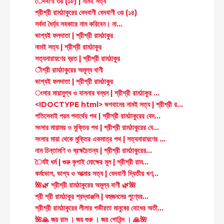
েদবাণী ৩য় (১৮) | নামই সত্য
শ্রীশ্রী রামঠাকুরের বেদবাণী বেদবাণী ৩য় (১৪)
সর্বদা ধৈর্য্য সহকারে নাম করিবেন। না...
ভাগ্যই ফলদাতা | শ্রীশ্রী রামঠাকুর
নামই সত্য | শ্রীশ্রী রামঠাকুর
সত্যনারায়ণের ব্রত | শ্রীশ্রী রামঠাকুর
ীশ্রী রামঠাকুরের অমূল্য বাণী
ভাগ্যই ফলদাতা | শ্রীশ্রী রামঠাকুর
ংসার মায়ামুগ্ধ ও বাসনার বন্ধন | শ্রীশ্রী রামঠাকুর ...
<!DOCTYPE html> ভগবানের নামই সত্য | শ্রীশ্রী র...
পতিসেবাই পরম পদার্থের পথ | শ্রীশ্রী রামঠাকুরের বেদ...
সংসার মায়াময় ও মুক্তির পথ | শ্রীশ্রী রামঠাকুরের বে...
সংসার মায়া থেকে মুক্তির একমাত্র পথ | সত্যনারায়ণের ...
নাম চিন্তামণি ও ব্রহ্মচৈতন্য | শ্রীশ্রী রামঠাকুরের...
ৈর্যই ধর্ম | গুরু কৃপাই মোক্ষের মূল | শ্রীশ্রী রাম...
কর্মভোগ, ভাগ্য ও আত্মার সত্য | বেদবাণী দ্বিতীয় খণ্...
🌺🌿 শ্রীশ্রী রামঠাকুরের অমূল্য বাণী 🌿🌺
শ্রী শ্রী রামঠাকুর শ্রদ্ধাঞ্জলি | বহুজনমের পুণ্যের...
শ্রীশ্রী রামঠাকুরের লীলার গভীরতা মানুষের বোধের অতী...
🌺🙏 জয় রাম । জয় গুরু । জয় গোবিন্দ । 🙏🌺