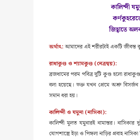
কালিন্দী যম
কর্ণকুহরেত
জিহ্বাতে অলক
অর্থাৎ:
আমাদের এই শরীরটাই একটি জীবন্ত বৃ
রাধাকুণ্ড ও শ্যামকুণ্ড (নেত্রদ্বয়):
ব্রজধামের পরম পবিত্র দুটি কুণ্ড হলো রাধাকুণ
বলা হয়েছে। ভক্ত যখন প্রেমে অশ্রু বিসর্
সমান ধরা হয়।
কালিন্দী ও যমুনা (নাসিকা):
কালিন্দী মূলত যমুনারই নামান্তর। নাসিকার দু
যোগশাস্ত্রে ইড়া ও পিঙ্গলা নাড়ির প্রবাহ নাস