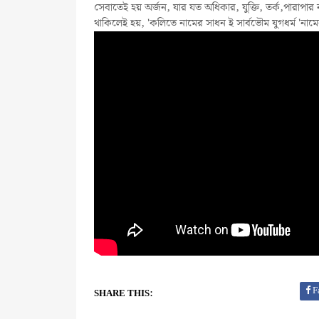
সেবাতেই হয় অর্জন, যার যত অধিকার, যুক্তি, তর্ক,পারাপার ন
থাকিলেই হয়, 'কলিতে নামের সাধন ই সার্বভৌম যুগধর্ম 'নাম
F
SHARE THIS: