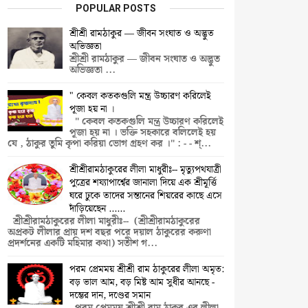
POPULAR POSTS
শ্রীশ্রী রামঠাকুর — জীবন সংঘাত ও অদ্ভুত
অভিজ্ঞতা
শ্রীশ্রী রামঠাকুর — জীবন সংঘাত ও অদ্ভুত
অভিজ্ঞতা ...
" কেবল কতকগুলি মন্ত্র উচ্চারণ করিলেই
পূজা হয় না ।
" কেবল কতকগুলি মন্ত্র উচ্চারণ করিলেই
পূজা হয় না । ভক্তি সহকারে বলিলেই হয়
যে , ঠাকুর তুমি কৃপা করিয়া ভোগ গ্রহণ কর ।" : - - শ্...
শ্রীশ্রীরামঠাকুরের লীলা মাধুরীঃ-- মৃত্যুপথযাত্রী
পুত্রের শয্যাপার্শ্বের জানালা দিয়ে এক শ্রীমূর্ত্তি
ঘরে ঢুকে তাদের সন্তানের শিয়রের কাছে এসে
দাঁড়িয়েছেন ......
শ্রীশ্রীরামঠাকুরের লীলা মাধুরীঃ-- (শ্রীশ্রীরামঠাকুরের
অপ্রকট লীলার প্রায় দশ বছর পরে দয়াল ঠাকুরের করুণা
প্রদর্শনের একটি মহিমার কথা) সতীশ গ...
পরম প্রেমময় শ্রীশ্রী রাম ঠাকুরের লীলা অমৃত:
বড় ভাল আম, বড় মিষ্ট আম সুধীর আনছে -
দম্ভের দান, দণ্ডের সমান