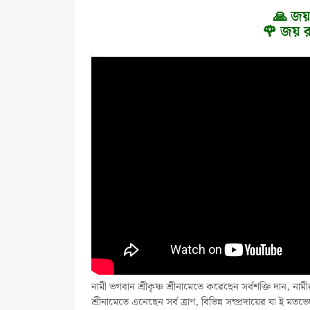
🙏 জয়
🌹 জয় র
নামী ভগবান শ্রীকৃষ্ণ শ্রীনামেতে করেছেন সর্বশক্তি দান, নাম
শ্রীনামেতে এনেছেন সর্ব ত্রাণ, বিভিন্ন সম্প্রদায়ের যা ই মত