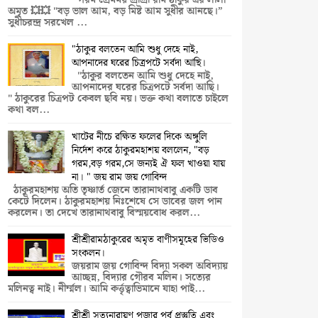
পরম প্রেমময় শ্রীশ্রী রাম ঠাকুর এর লীলা
অমৃত 💥💥 "বড় ভাল আম, বড় মিষ্ট আম সুধীর আনছে।”
সুধীচরন্দ্র সরখেল ...
"ঠাকুর বলতেন আমি শুধু দেহে নাই,
আপনাদের ঘরের চিত্রপটে সর্বদা আছি।
"ঠাকুর বলতেন আমি শুধু দেহে নাই,
আপনাদের ঘরের চিত্রপটে সর্বদা আছি।
" ঠাকুরের চিত্রপট কেবল ছবি নয়। ভক্ত কথা বলাতে চাইলে
কথা বল...
খাটের নীচে রক্ষিত ফলের দিকে অঙ্গুলি
নির্দেশ করে ঠাকুরমহাশয় বললেন, "বড়
গরম,বড় গরম,সে জন্যই ঐ ফল খাওয়া যায়
না। " জয় রাম জয় গোবিন্দ
ঠাকুরমহাশয় অতি তৃষ্ণার্ত জেনে তারানাথবাবু একটি ডাব
কেটে দিলেন। ঠাকুরমহাশয় নিঃশেষে সে ডাবের জল পান
করলেন। তা দেখে তারানাথবাবু বিস্ময়বোধ করল...
শ্রীশ্রীরামঠাকুরের অমৃত বাণীসমূহের ভিডিও
সংকলন।
জয়রাম জয় গোবিন্দ বিদ্যা সকল অবিদ্যায়
আচ্ছন্ন, বিদ্যার গৌরব মলিন। সত্যের
মলিনত্ব নাই। নীর্ম্মল। আমি কর্ত্তৃত্বাভিমানে যাহা পাই...
শ্রীশ্রী সত্যনারায়ণ পূজার পূর্ব প্রস্তুতি এবং