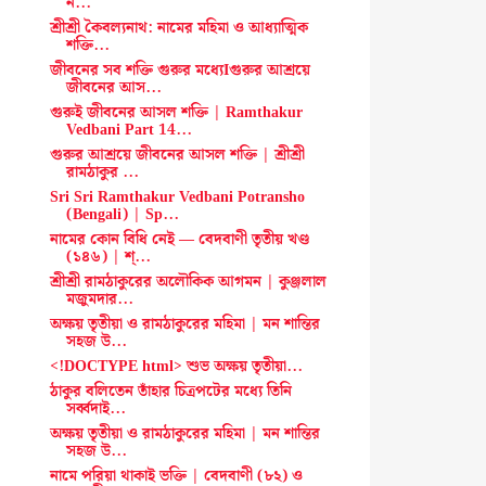
ন...
শ্রীশ্রী কৈবল্যনাথ: নামের মহিমা ও আধ্যাত্মিক
শক্তি...
জীবনের সব শক্তি গুরুর মধ্যেIগুরুর আশ্রয়ে
জীবনের আস...
গুরুই জীবনের আসল শক্তি | Ramthakur
Vedbani Part 14...
গুরুর আশ্রয়ে জীবনের আসল শক্তি | শ্রীশ্রী
রামঠাকুর ...
Sri Sri Ramthakur Vedbani Potransho
(Bengali) | Sp...
নামের কোন বিধি নেই — বেদবাণী তৃতীয় খণ্ড
(১৪৬) | শ্...
শ্রীশ্রী রামঠাকুরের অলৌকিক আগমন | কুঞ্জলাল
মজুমদার...
অক্ষয় তৃতীয়া ও রামঠাকুরের মহিমা | মন শান্তির
সহজ উ...
<!DOCTYPE html> শুভ অক্ষয় তৃতীয়া...
ঠাকুর বলিতেন তাঁহার চিত্রপটের মধ্যে তিনি
সর্ব্বদাই...
অক্ষয় তৃতীয়া ও রামঠাকুরের মহিমা | মন শান্তির
সহজ উ...
নামে পরিয়া থাকাই ভক্তি | বেদবাণী (৮২) ও