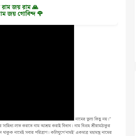
 রাম জয় রাম 🙏
াম জয় গোবিন্দ 🌹
নামের তুল্য কিছু নয়।"
ীর সান্নিধ্য লাভ করতে নাম আশ্রয় করাই বিধান। নাম বিগ্রহ শ্রীরামঠাকুর
ভেদ থাকুক নামেই সবার পরিত্রাণ। কলিযুগে'নামই' একমাত্র মহামন্ত্র নামের