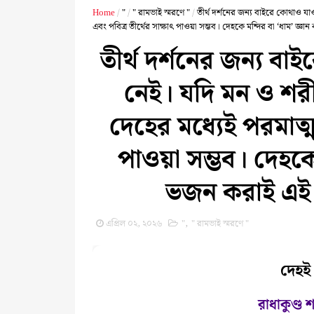
platform dedicated to
Home
/
"
/
" রামভাই স্মরণে "
/
তীর্থ দর্শনের জন্য বাইরে কোথাও যা
preserving, promoting, and
এবং পবিত্র তীর্থের সাক্ষাৎ পাওয়া সম্ভব। দেহকে মন্দির বা ‘ধাম’ জ্ঞ
sharing the divine life,
তীর্থ দর্শনের জন্য ব
teachings, philosophy, and
নেই। যদি মন ও শরীর
spiritual legacy of Sri Sri
দেহের মধ্যেই পরমাত্মা
Ram Thakur, lovingly known
as Dayal Thakur, Sri Sri
পাওয়া সম্ভব। দেহকে
Kaibalyanath, and Sri Sri
ভজন করাই এই দর
Satyanarayan by his
followers. Born as Ram
এপ্রিল ০২, ২০২৬
"
,
" রামভাই স্মরণে "
Chandra Dev in Dingamanik,
Faridpur (present-day
দেহই 
Bangladesh)
রাধাকুণ্ড শ্