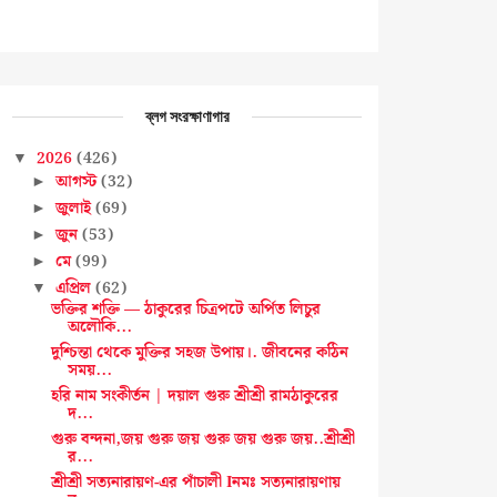
ব্লগ সংরক্ষাণাগার
2026
(426)
▼
আগস্ট
(32)
►
জুলাই
(69)
►
জুন
(53)
►
মে
(99)
►
এপ্রিল
(62)
▼
ভক্তির শক্তি — ঠাকুরের চিত্রপটে অর্পিত লিচুর
অলৌকি...
দুশ্চিন্তা থেকে মুক্তির সহজ উপায়।. জীবনের কঠিন
সময়...
হরি নাম সংকীর্তন | দয়াল গুরু শ্রীশ্রী রামঠাকুরের
দ...
গুরু বন্দনা,জয় গুরু জয় গুরু জয় গুরু জয়..শ্রীশ্রী
র...
শ্রীশ্রী সত্যনারায়ণ-এর পাঁচালী Iনমঃ সত্যনারায়ণায়