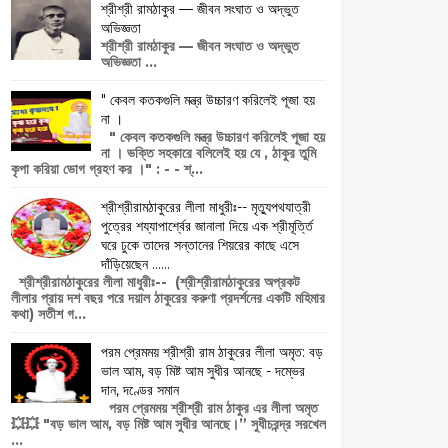
শ্রীশ্রী রামঠাকুর — জীবন সংঘাত ও অদ্ভুত
অভিজ্ঞতা
শ্রীশ্রী রামঠাকুর — জীবন সংঘাত ও অদ্ভুত
অভিজ্ঞতা ...
" কেবল কতকগুলি মন্ত্র উচ্চারণ করিলেই পূজা হয়
না ।
" কেবল কতকগুলি মন্ত্র উচ্চারণ করিলেই পূজা হয়
না । ভক্তি সহকারে বলিলেই হয় যে , ঠাকুর তুমি
কৃপা করিয়া ভোগ গ্রহণ কর ।" : - - শ্...
শ্রীশ্রীরামঠাকুরের লীলা মাধুরীঃ-- মৃত্যুপথযাত্রী
পুত্রের শয্যাপার্শ্বের জানালা দিয়ে এক শ্রীমূর্ত্তি
ঘরে ঢুকে তাদের সন্তানের শিয়রের কাছে এসে
দাঁড়িয়েছেন ......
শ্রীশ্রীরামঠাকুরের লীলা মাধুরীঃ-- (শ্রীশ্রীরামঠাকুরের অপ্রকট
লীলার প্রায় দশ বছর পরে দয়াল ঠাকুরের করুণা প্রদর্শনের একটি মহিমার
কথা) সতীশ গ...
পরম প্রেমময় শ্রীশ্রী রাম ঠাকুরের লীলা অমৃত: বড়
ভাল আম, বড় মিষ্ট আম সুধীর আনছে - দম্ভের
দান, দণ্ডের সমান
পরম প্রেমময় শ্রীশ্রী রাম ঠাকুর এর লীলা অমৃত
💥💥 "বড় ভাল আম, বড় মিষ্ট আম সুধীর আনছে।” সুধীচরন্দ্র সরখেল
...