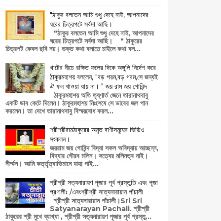
"ঠাকুর বলতেন আমি শুধু দেহে নাই, আপনাদের
ঘরের চিত্রপটে সর্বদা আছি।
"ঠাকুর বলতেন আমি শুধু দেহে নাই, আপনাদের
ঘরের চিত্রপটে সর্বদা আছি। " ঠাকুরের
চিত্রপট কেবল ছবি নয়। ভক্ত কথা বলাতে চাইলে কথা বল...
খাটের নীচে রক্ষিত ফলের দিকে অঙ্গুলি নির্দেশ করে
ঠাকুরমহাশয় বললেন, "বড় গরম,বড় গরম,সে জন্যই
ঐ ফল খাওয়া যায় না। " জয় রাম জয় গোবিন্দ
ঠাকুরমহাশয় অতি তৃষ্ণার্ত জেনে তারানাথবাবু
একটি ডাব কেটে দিলেন। ঠাকুরমহাশয় নিঃশেষে সে ডাবের জল পান
করলেন। তা দেখে তারানাথবাবু বিস্ময়বোধ করল...
শ্রীশ্রীরামঠাকুরের অমৃত বাণীসমূহের ভিডিও
সংকলন।
জয়রাম জয় গোবিন্দ বিদ্যা সকল অবিদ্যায় আচ্ছন্ন,
বিদ্যার গৌরব মলিন। সত্যের মলিনত্ব নাই।
নীর্ম্মল। আমি কর্ত্তৃত্বাভিমানে যাহা পাই...
শ্রীশ্রী সত্যনারায়ণ পূজার পূর্ব প্রস্তুতি এবং পূজা
প্রণালীঃ /এবংশ্রীশ্রী সাত্যনারায়ান পাঁচালী
শ্রীশ্রী সাত্যনারায়ান পাঁচালী।Sri Sri
Satyanarayan Pachali. শ্রীশ্রী
ঠাকুরের শ্রী মুখে ব্যাখ্যা , শ্রীশ্রী সত্যনারায়ণ পূজার পূর্ব প্রস্তু...