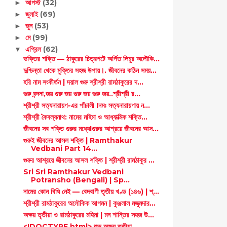
আগস্ট
(32)
►
জুলাই
(69)
►
জুন
(53)
►
মে
(99)
►
এপ্রিল
(62)
▼
ভক্তির শক্তি — ঠাকুরের চিত্রপটে অর্পিত লিচুর অলৌকি...
দুশ্চিন্তা থেকে মুক্তির সহজ উপায়।. জীবনের কঠিন সময়...
হরি নাম সংকীর্তন | দয়াল গুরু শ্রীশ্রী রামঠাকুরের দ...
গুরু বন্দনা,জয় গুরু জয় গুরু জয় গুরু জয়..শ্রীশ্রী র...
শ্রীশ্রী সত্যনারায়ণ-এর পাঁচালী Iনমঃ সত্যনারায়ণায় ন...
শ্রীশ্রী কৈবল্যনাথ: নামের মহিমা ও আধ্যাত্মিক শক্তি...
জীবনের সব শক্তি গুরুর মধ্যেIগুরুর আশ্রয়ে জীবনের আস...
গুরুই জীবনের আসল শক্তি | Ramthakur
Vedbani Part 14...
গুরুর আশ্রয়ে জীবনের আসল শক্তি | শ্রীশ্রী রামঠাকুর ...
Sri Sri Ramthakur Vedbani
Potransho (Bengali) | Sp...
নামের কোন বিধি নেই — বেদবাণী তৃতীয় খণ্ড (১৪৬) | শ্...
শ্রীশ্রী রামঠাকুরের অলৌকিক আগমন | কুঞ্জলাল মজুমদার...
অক্ষয় তৃতীয়া ও রামঠাকুরের মহিমা | মন শান্তির সহজ উ...
<!DOCTYPE html> শুভ অক্ষয় তৃতীয়া...