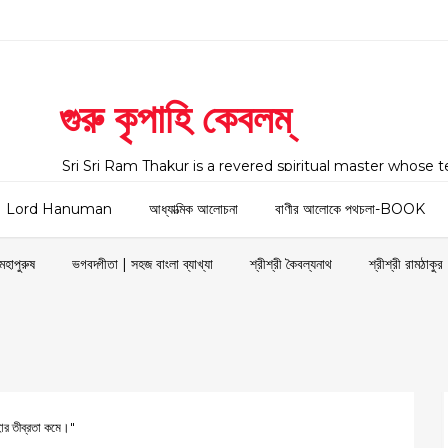
গুরু কৃপাহি কেবলম্
Sri Sri Ram Thakur is a revered spiritual master whose 
across India and around the world. The website serves 
preserving, promoting, and sharing the divine life, teachi
Lord Hanuman
আধ্যাত্মিক আলোচনা
বাণীর আলোকে পথচলা-BOOK
Ram Thakur, lovingly known as Dayal Thakur, Sri Sri Kaib
followers. Born as Ram Chandra Dev in Dingamanik, Fa
মহাপুরুষ
ভগবদ্গীতা | সহজ বাংলা ব্যাখ্যা
শ্রীশ্রী কৈবল্যনাথ
শ্রীশ্রী রামঠাকুর
হার তীব্রতা কমে।"