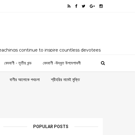
teachings continue to inspire countless devotees
as a comprehensive digital platform dedicated to
ngs, philosophy, and spiritual legacy of Sri Sri
বেদবাণী - তৃতীয় খন্ড
বেদবাণী -উদ্ধৃত উপদেশাবলী
alyanath, and Sri Sri Satyanarayan by his
ridpur (present-day Bangladesh)
বাণীর আলোকে পথচলা
শ্রীহরির নামেই মুক্তি
POPULAR POSTS