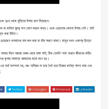
 এবং দুঃখ থেকে মুক্তির উপায় বলে দিয়েছেন:
পূর্বজন্ম বা বর্তমান জন্ম) ফল ভোগ করতে বাধ্য। একে এড়ানোর কোনো উপায় নেই। তাই
সহ্য করা উচিত।
চেয়েছেন ভগবানের নাম জপ করা বা তাঁর স্মরণে থাকা। মানুষ যখন একাগ্র চিত্তে
ছাতা মাথায় দিলে আমরা ভেজা থেকে রক্ষা পাই; ঠিক তেমনি 'নাম' করলে জীবনের কঠিন
নের কৃপায় সামান্য আঘাতের মতো মনে হয়।
 এর অর্থ অলসতা নয়, বরং অস্থির না হয়ে ধৈর্য ধরে নিজের কর্তব্য পালন করা এবং
ok
Twitter
Google+
Pinterest
Linkedin