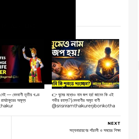
MAY ALSO LIKE
 নেই — বেদবাণী তৃতীয় খণ্ড
👉 ঘুমের মধ্যেও নাম জপ হয়! জানেন কি এই
 রামঠাকুরের অমূল্য
গভীর রহস্য?|বেদবাণীর অমৃত বাণী
thakur
‪@srisriramthakurerjibonkotha‬
NEXT
সত্যনারায়ণের পাঁচালী ও সময়ের শিক্ষা