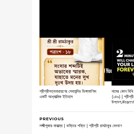
YOU 
শ্রীশ্রীসত্যনারায়ণের সেবামন্দির ডিঙ্গামাণিক:
নামের কোন বিধি
একটি আধ্যাত্মিক ইতিহাস
(১৪৬) | শ্রীশ্রী
উপদেশ,#ram
PREVIOUS
লক্ষ্মীপূজার মাহাত্ম্য | ভক্তির শক্তি | শ্রীশ্রী রামঠাকুর বেদবাণ