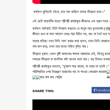
কর্মফল ভুগিতেই হইবে, তবে নাম করিলে তাহার তীব্রতা কমে।"
এই ছোট বাক্যটির মধ্যে শ্রীশ্রী রামঠাকুর জীবনের এক ধ্রুব সত্য
কর্মফল অনিবার্য: তিনি বিশ্বাস করতেন যে মানুষ তার কৃতকর্মের (
জীবনে দুঃখ বা বাধা আসলে ভেঙে পড়া উচিত নয়, বরং তা ধৈর্য ধরে 
নামের মহিমা: যখন তিনি 'নাম' করার কথা বলেন, তখন তিনি বোঝাতে 
নাম জপ করে, তখন তার মনের শক্তি বৃদ্ধি পায়।
তীব্রতা হ্রাস: যেমন বৃষ্টি থামানোর ক্ষমতা আমাদের নেই, কিন্তু 
সময়ের তীব্রতা বা মানসিক কষ্ট অনেক কমে যায়। বড় বিপদও ভগবা
শ্রীশ্রী রামঠাকুর বলতেন, "চুপচাপ পড়ে থাকো, যা হবার তা হবেই।"
পরিস্থিতির ওপর নিয়ন্ত্রণ হারানোর ভয় না পাওয়া।জয়রাম জয়রাম
জয় রাম জয় গোবিন্দ
Facebo
SHARE THIS: