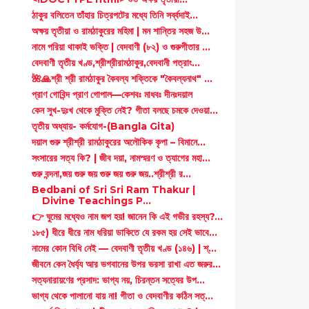
ঠাকুর বলিতেন তাঁহার চিত্রপটের মধ্যে তিনি সর্ব্বদাই...
অক্ষয় তৃতীয়া ও রামঠাকুরের মহিমা | মন শান্তির সহজ উ...
নামে পরিয়া থাকাই ভক্তি | বেদবাণী (৮২) ও গুরুগীতার ...
বেদবাণী তৃতীয় খণ্ড,শ্রীশ্রীরামঠাকুর,বেদবানী পত্রাং...
🌺🙏শ্রী শ্রী রামঠাকুর কৈবল্য শক্তিকে "কৈবল্যনাথ" ...
প্রাণ গোবিন্দ প্রাণ গোপাল—কেশবঃ মাধবঃ দীনঃদয়াল
কেন সুখ-দুঃখ থেকে মুক্তি নেই? গীতা বলছে চমকে দেওয়া...
তৃতীয় অধ্যায়- কর্মযোগ-(Bangla Gita)
দয়াল গুরু শ্রীশ্রী রামঠাকুরের অলৌকিক কৃপা – বিমানে...
সংসারের সত্য কি? | জীব দয়া, নামস্মরণ ও ত্যাগের মহা...
গুরু বন্দনা,জয় গুরু জয় গুরু জয় গুরু জয়..শ্রীশ্রী র...
Bedbani of Sri Sri Ram Thakur |
Divine Teachings P...
👉 ঘুমের মধ্যেও নাম জপ হয়! জানেন কি এই গভীর রহস্য?...
১৮৫) ধীরে ধীরে নাম ধরিয়া ডাকিতে যে রকম হয় সেই ভাবে...
নামের কোন বিধি নেই — বেদবাণী তৃতীয় খণ্ড (১৪৬) | শ্...
জীবনে কেন ধৈর্য্য আর ভগবানের উপর ভরসা রাখা এত জরুর...
সত্যনারায়ণের প্রসাদ: ভাগ্য নয়, চিরন্তন সত্যের উপ...
ভাগ্য থেকে পালানো যায় না! গীতা ও বেদবাণীর কঠিন সত্...