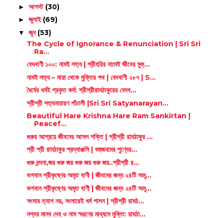
আগস্ট
(30)
►
জুলাই
(69)
►
জুন
(53)
▼
The Cycle of Ignorance & Renunciation | Sri Sri
Ra...
বেদবাণী ১০০: নামই সত্য | শ্রীহরির নামেই জীবের মুক্...
নামই সত্য – মায়া থেকে মুক্তির পথ | বেদবাণী ২৮৭ | S...
ধৈর্যের ধর্মই প্রকৃত কর্ম: শ্রীশ্রীরামঠাকুরের বেদব...
শ্রীশ্রী সত্যনারায়ণ পাঁচালী |Sri Sri Satyanarayan...
Beautiful Hare Krishna Hare Ram Sankirtan |
Peacef...
গুরুর আশ্রয়ে জীবনের আসল শক্তি | শ্রীশ্রী রামঠাকুর ...
শ্রী শ্রী রামঠাকুর শ্রদ্ধাঞ্জলি | বহুজনমের পুণ্যের...
গুরু বন্দনা,জয় গুরু জয় গুরু জয় গুরু জয়..শ্রীশ্রী র...
ভগবান শ্রীকৃষ্ণের অমৃত বাণী | জীবনের জন্য ২৪টি অমূ...
ভগবান শ্রীকৃষ্ণের অমৃত বাণী | জীবনের জন্য ২৪টি অমূ...
সংসার ত্যাগ নয়, সংসারেই ধর্ম পালন | শ্রীশ্রী রামঠ...
নশ্বর মানব দেহ ও নাম স্মরণের মাধ্যমে মুক্তি: রামঠা...