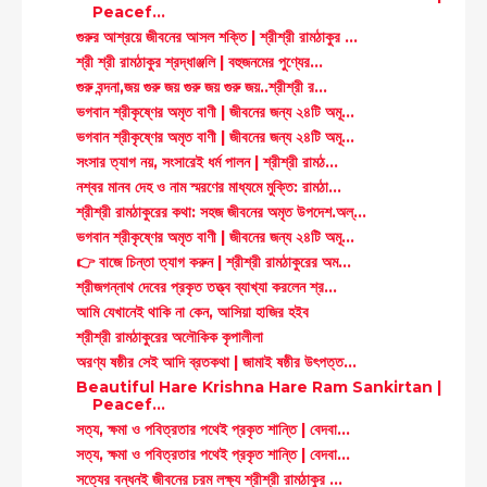
Peacef...
গুরুর আশ্রয়ে জীবনের আসল শক্তি | শ্রীশ্রী রামঠাকুর ...
শ্রী শ্রী রামঠাকুর শ্রদ্ধাঞ্জলি | বহুজনমের পুণ্যের...
গুরু বন্দনা,জয় গুরু জয় গুরু জয় গুরু জয়..শ্রীশ্রী র...
ভগবান শ্রীকৃষ্ণের অমৃত বাণী | জীবনের জন্য ২৪টি অমূ...
ভগবান শ্রীকৃষ্ণের অমৃত বাণী | জীবনের জন্য ২৪টি অমূ...
সংসার ত্যাগ নয়, সংসারেই ধর্ম পালন | শ্রীশ্রী রামঠ...
নশ্বর মানব দেহ ও নাম স্মরণের মাধ্যমে মুক্তি: রামঠা...
শ্রীশ্রী রামঠাকুরের কথা: সহজ জীবনের অমৃত উপদেশ.অল্...
ভগবান শ্রীকৃষ্ণের অমৃত বাণী | জীবনের জন্য ২৪টি অমূ...
👉 বাজে চিন্তা ত্যাগ করুন | শ্রীশ্রী রামঠাকুরের অম...
শ্রীজগন্নাথ দেবের প্রকৃত তত্ত্ব ব্যাখ্যা করলেন শ্র...
আমি যেখানেই থাকি না কেন, আসিয়া হাজির হইব
শ্রীশ্রী রামঠাকুরের অলৌকিক কৃপালীলা
অরণ্য ষষ্ঠীর সেই আদি ব্রতকথা | জামাই ষষ্ঠীর উৎপত্ত...
Beautiful Hare Krishna Hare Ram Sankirtan |
Peacef...
সত্য, ক্ষমা ও পবিত্রতার পথেই প্রকৃত শান্তি | বেদবা...
সত্য, ক্ষমা ও পবিত্রতার পথেই প্রকৃত শান্তি | বেদবা...
সত্যের বন্ধনই জীবনের চরম লক্ষ্য শ্রীশ্রী রামঠাকুর ...