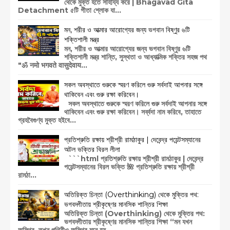
থেকে মুক্ত হতে সাহায্য করে | Bhagavad Gita
Detachment ৫টি গীতা শ্লোক যা...
মন, শরীর ও আত্মার আরোগ্যের জন্য ভগবান বিষ্ণুর ৬টি
শক্তিশালী মন্ত্র
মন, শরীর ও আত্মার আরোগ্যের জন্য ভগবান বিষ্ণুর ৬টি
শক্তিশালী মন্ত্র শান্তি, সুস্থতা ও আধ্যাত্মিক শক্তির সহজ পথ
"ॐ नमो भगवते वासुदेवाय...
সকল অবস্থাতে গুরুকে স্মরণ করিলে গুরু সর্বদাই আপনার সঙ্গে
থাকিবেন এবং গুরু রক্ষা করিবেন।
সকল অবস্থাতে গুরুকে স্মরণ করিলে গুরু সর্বদাই আপনার সঙ্গে
থাকিবেন এবং গুরু রক্ষা করিবেন। সর্ব্বদা নাম করিবে, তাহাতে
গ্রহবৈগুণ্য মুক্ত হইবে...
প্রতিশ্রুতি রক্ষায় শ্রীশ্রী রামঠাকুর | দেবেন্দ্র পয়েন্টসম্যানের
অটল ভক্তির বিরল লীলা
```html প্রতিশ্রুতি রক্ষায় শ্রীশ্রী রামঠাকুর | দেবেন্দ্র
পয়েন্টসম্যানের বিরল ভক্তি 🌺 প্রতিশ্রুতি রক্ষায় শ্রীশ্রী
রামঠা...
অতিরিক্ত চিন্তা (Overthinking) থেকে মুক্তির পথ:
ভগবদ্গীতায় শ্রীকৃষ্ণের মানসিক শান্তির শিক্ষা
অতিরিক্ত চিন্তা (Overthinking) থেকে মুক্তির পথ:
ভগবদ্গীতায় শ্রীকৃষ্ণের মানসিক শান্তির শিক্ষা “মন যখন
অস্থির, তখন পৃথিবীও অস্থির মনে হয়...