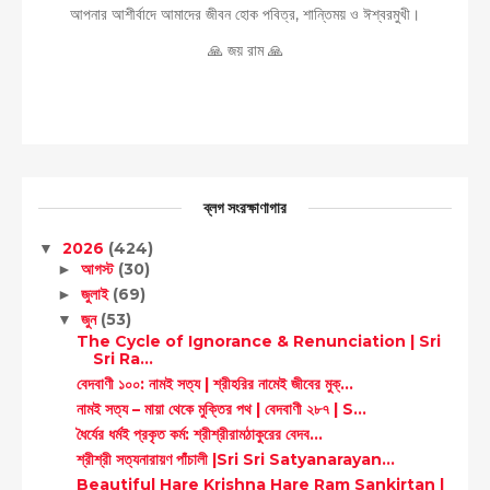
আপনার আশীর্বাদে আমাদের জীবন হোক পবিত্র, শান্তিময় ও ঈশ্বরমুখী।
🙏 জয় রাম 🙏
ব্লগ সংরক্ষাণাগার
2026
(424)
▼
আগস্ট
(30)
►
জুলাই
(69)
►
জুন
(53)
▼
The Cycle of Ignorance & Renunciation | Sri
Sri Ra...
বেদবাণী ১০০: নামই সত্য | শ্রীহরির নামেই জীবের মুক্...
নামই সত্য – মায়া থেকে মুক্তির পথ | বেদবাণী ২৮৭ | S...
ধৈর্যের ধর্মই প্রকৃত কর্ম: শ্রীশ্রীরামঠাকুরের বেদব...
শ্রীশ্রী সত্যনারায়ণ পাঁচালী |Sri Sri Satyanarayan...
Beautiful Hare Krishna Hare Ram Sankirtan |