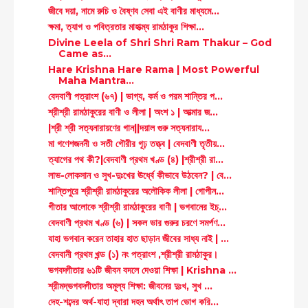
জীবে দয়া, নামে রুচি ও বৈষ্ণব সেবা এই বাণীর মাধ্যমে...
ক্ষমা, ত্যাগ ও পবিত্রতার মাহাত্ম্য রামঠাকুর শিক্ষা...
Divine Leela of Shri Shri Ram Thakur – God
Came as...
Hare Krishna Hare Rama | Most Powerful
Maha Mantra...
বেদবাণী পত্রাংশ (৬৭) | ভাগ্য, কর্ম ও পরম শান্তির প...
শ্রীশ্রী রামঠাকুরের বাণী ও লীলা | অংশ ১ | আত্মার জ...
|শ্রী শ্রী সত্যনারায়ণের গান||দয়াল গুরু সত্যনারায...
মা গণেশজননী ও সতী গৌরীর গূঢ় তত্ত্ব | বেদবাণী তৃতীয়...
ত্যাগের পথ কী?|বেদবাণী প্রথম খণ্ড (৪) |শ্রীশ্রী রা...
লাভ-লোকসান ও সুখ-দুঃখের ঊর্ধ্বে কীভাবে উঠবেন? | বে...
শান্তিপুরে শ্রীশ্রী রামঠাকুরের অলৌকিক লীলা | গোপীন...
গীতার আলোকে শ্রীশ্রী রামঠাকুরের বাণী | ভগবানের ইচ্...
বেদবাণী প্রথম খণ্ড (৬) | সকল ভার গুরুর চরণে সমর্পণ...
যাহা ভগবান করেন তাহার হাত ছাড়ান জীবের সাধ্য নাই | ...
বেদবানী প্রথম খন্ড (১) নং পত্রাংশ ,শ্রীশ্রী রামঠাকুর।
ভগবদ্গীতার ৬১টি জীবন বদলে দেওয়া শিক্ষা | Krishna ...
শ্রীমদ্ভগবদ্গীতার অমূল্য শিক্ষা: জীবনের দুঃখ, সুখ ...
দেহ-শব্দের অর্থ-যাহা দ্বারা দহন অর্থাৎ তাপ ভোগ করি...