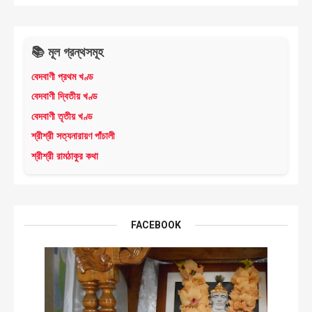
📚 মূল গ্রন্থসমূহ
বেদবাণী প্রথম খণ্ড
বেদবাণী দ্বিতীয় খণ্ড
বেদবাণী তৃতীয় খণ্ড
শ্রীশ্রী সত্যনারায়ণ পাঁচালী
শ্রীশ্রী রামঠাকুর কথা
FACEBOOK