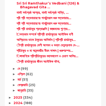
Sri Sri Ramthakur’s Vedbani (126) &
Bhagavad Gita ...
নামই সর্বশ্রেষ্ঠ আশ্রয়, নামই সর্বশ্রেষ্ঠ শান্তি, ...
শ্রী শ্রী সত্যনারায়ণের গান||দয়াল গুরু সত্যনারায়...
শ্রী শ্রী সত্যনারায়ণের গান||দয়াল গুরু সত্যনারায়...
শ্রী শ্রী রামঠাকুর শ্রদ্ধাঞ্জলি | বহুজনমের পুণ্যের...
ৈবল্যধাম সম্পর্কে শ্রীশ্রী রামঠাকুরের অলৌকিক বাণী
আশ্রিতের ডাকে ঠাকুরের আবির্ভাব | শ্রীশ্রী রামঠাকুর...
ীশ্রী রামঠাকুরের ফেণী আগমন ও ভক্ত দেবেন্দ্রনাথ দে-...
শ্রীঠাকুর ও মা আনন্দময়ীর নীরব সাক্ষাৎ | গুরুপরম্পর...
িঙ্গামাণিকে শ্রীশ্রীঠাকুরের মহাসমাবেশ ও চেরাগ আলির...
ীশ্রী রামঠাকুরের জীবন অলৌকিক ঘটনা,
মে
(99)
►
এপ্রিল
(62)
►
মার্চ
(51)
►
ফেব্রুয়ারি
(25)
►
জানুয়ারি
(35)
►
2025
(334)
►
2024
(188)
►