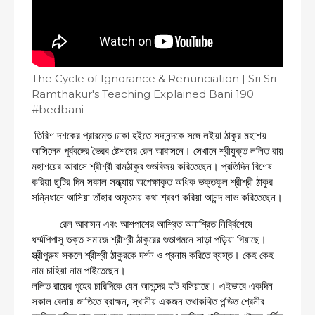
The Cycle of Ignorance & Renunciation | Sri Sri
Ramthakur's Teaching Explained Bani 190
#bedbani
তিরিশ দশকের প্রারম্ভে ঢাকা হইতে সদানন্দকে সঙ্গে লইয়া ঠাকুর মহাশয় 
আসিলেন পূর্ববঙ্গের ভৈরব ষ্টেশনের রেল আবাসনে। সেখানে শ্রীযুক্ত ললিত রায় 
মহাশয়ের আবাসে শ্রীশ্রী রামঠাকুর শুভবিজয় করিতেছেন। প্রতিদিন বিশেষ 
করিয়া ছুটির দিন সকাল সন্ধ্যায় অপেক্ষাকৃত অধিক ভক্তকূল শ্রীশ্রী ঠাকুর 
সন্নিধানে আসিয়া তাঁহার অমৃতময় কথা শ্রবণ করিয়া আনন্দ লাভ করিতেছেন। 
          রেল আবাসন এবং আশপাশের আশ্রিত অনাশ্রিত নির্ব্বিশেষে 
ধর্ম্মপিপাসু ভক্ত সমাজে শ্রীশ্রী ঠাকুরের শুভাগমনে সাড়া পড়িয়া গিয়াছে। 
স্ত্রীপুরুষ সকলে শ্রীশ্রী ঠাকুরকে দর্শন ও প্রনাম করিতে ব্যস্ত। কেহ কেহ 
নাম চাহিয়া নাম পাইতেছেন।
ললিত রায়ের গৃহের চারিদিকে যেন আনন্দের হাট বসিয়াছে। এইভাবে একদিন 
সকাল বেলায় জাতিতে ব্রাহ্মন, স্থানীয় একজন তথাকথিত পন্ডিত শ্রেনীর 