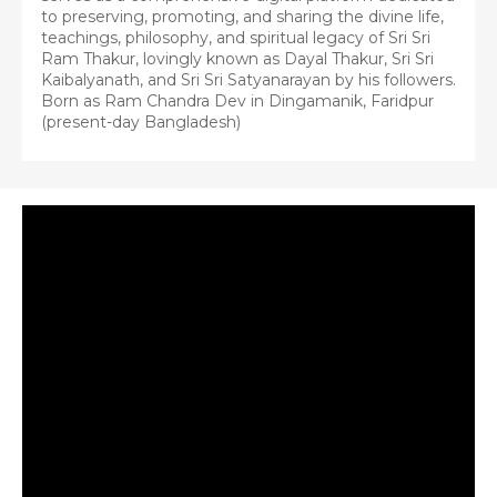
to preserving, promoting, and sharing the divine life,
teachings, philosophy, and spiritual legacy of Sri Sri
Ram Thakur, lovingly known as Dayal Thakur, Sri Sri
Kaibalyanath, and Sri Sri Satyanarayan by his followers.
Born as Ram Chandra Dev in Dingamanik, Faridpur
(present-day Bangladesh)