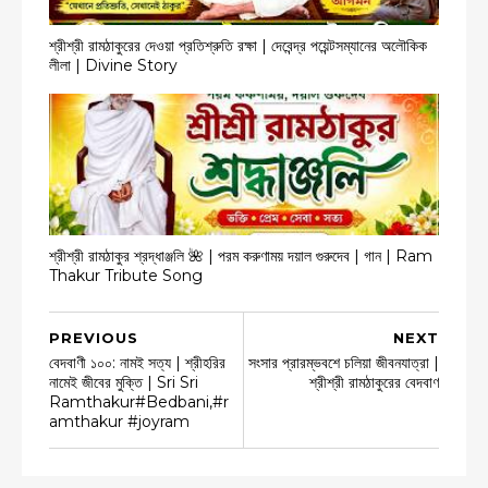
শ্রীশ্রী রামঠাকুরের দেওয়া প্রতিশ্রুতি রক্ষা | দেবেন্দ্র পয়েন্টসম্যানের অলৌকিক
লীলা | Divine Story
শ্রীশ্রী রামঠাকুর শ্রদ্ধাঞ্জলি 🌺 | পরম করুণাময় দয়াল গুরুদেব | গান | Ram
Thakur Tribute Song
PREVIOUS
NEXT
বেদবাণী ১০০: নামই সত্য | শ্রীহরির
সংসার প্রারম্ভবশে চলিয়া জীবনযাত্রা |
নামেই জীবের মুক্তি | Sri Sri
শ্রীশ্রী রামঠাকুরের বেদবাণ
Ramthakur#Bedbani,#r
amthakur #joyram