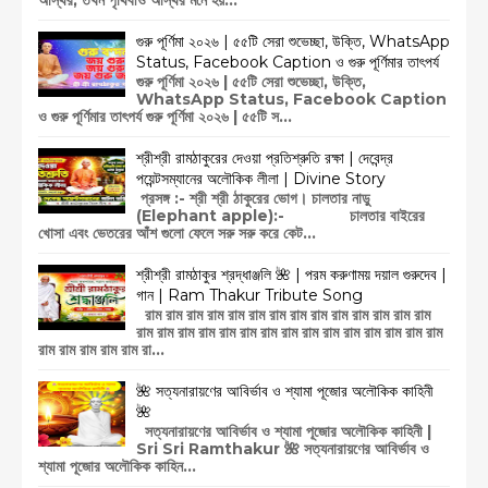
গুরু পূর্ণিমা ২০২৬ | ৫৫টি সেরা শুভেচ্ছা, উক্তি, WhatsApp
Status, Facebook Caption ও গুরু পূর্ণিমার তাৎপর্য
গুরু পূর্ণিমা ২০২৬ | ৫৫টি সেরা শুভেচ্ছা, উক্তি,
WhatsApp Status, Facebook Caption
ও গুরু পূর্ণিমার তাৎপর্য গুরু পূর্ণিমা ২০২৬ | ৫৫টি স...
শ্রীশ্রী রামঠাকুরের দেওয়া প্রতিশ্রুতি রক্ষা | দেবেন্দ্র
পয়েন্টসম্যানের অলৌকিক লীলা | Divine Story
প্রসঙ্গ :- শ্রী শ্রী ঠাকুরের ভোগ। চালতার নাড়ু
(Elephant apple):- চালতার বাইরের
খোসা এবং ভেতরের আঁশ গুলো ফেলে সরু সরু করে কেট...
শ্রীশ্রী রামঠাকুর শ্রদ্ধাঞ্জলি 🌺 | পরম করুণাময় দয়াল গুরুদেব |
গান | Ram Thakur Tribute Song
রাম রাম রাম রাম রাম রাম রাম রাম রাম রাম রাম রাম রাম রাম
রাম রাম রাম রাম রাম রাম রাম রাম রাম রাম রাম রাম রাম রাম রাম
রাম রাম রাম রাম রাম রা...
🌺 সত্যনারায়ণের আবির্ভাব ও শ্যামা পূজোর অলৌকিক কাহিনী
🌺
সত্যনারায়ণের আবির্ভাব ও শ্যামা পূজোর অলৌকিক কাহিনী |
Sri Sri Ramthakur 🌺 সত্যনারায়ণের আবির্ভাব ও
শ্যামা পূজোর অলৌকিক কাহিন...