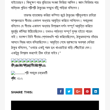
যাইতেছেন। কিছুক্ষণ পরে পন্ডিতের সংজ্ঞা ফিরিয়া আসিল। জ্ঞান ফিরিবার পরে 
দাম্ভিক পন্ডিত শ্রীশ্রী ঠাকুরের সম্মুখে হাঁটু গাড়িয়া বসিলেন। 
             তারপর হাতজোড় করিয়া কম্পিত কন্ঠে ঠাকুরের শ্রীমুখপানে চাহিয়া 
সাশ্রুনয়নে গীতার একাদশ অধ্যায় আবৃত্তি করিতে লাগিলেন। সদানন্দদা 
বলিলেন যে গীতার একাদশ অধ্যায় বিশ্বরূপ দর্শন সম্পূর্ণ আবৃত্তি করিতে 
মুহুর্মুহু কাঁপিয়া উঠিতেছিলেন। তখনও পর্য্যন্ত সম্পূর্ণ সুস্থ হইতে পারেন 
নাই। যতক্ষণ তিনি গীতার শ্লোকগুলি পাঠ করিতেছিলেন, ঠাকুরমহাশয় তাঁহার 
আসনে স্থির ভাবে বসিয়াছিলেন। আবৃত্তি শেষে ব্রাহ্মণের অবস্থা দেখিয়া 
ঠাকুর বলিলেন, "ওনারে একটু গরম দুধ খাওয়াইয়া বাড়ি পৌঁছাইয়া দেন। 
একটুকু বিশ্রাম করলেই ঠিক হইয়া যাইব।"
ছন্নাবতার শ্রীশ্রী রামঠাকুর
..........শ্রী সদানন্দ চক্রবর্তী
পৃষ্ঠা: ৩১২
SHARE THIS: