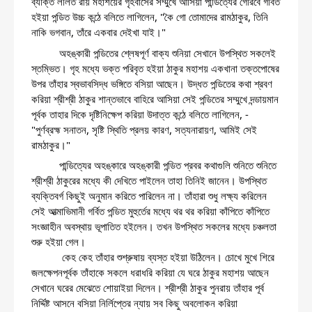
ব্যক্তি ললিত রায় মহাশয়ের গৃহবাসের সম্মুখে আসিয়া পান্ডিত্যের গৌরবে গর্বিত 
হইয়া পন্ডিত উচ্চ কন্ঠে বলিতে লাগিলেন, "কৈ গো তোমাদের রামঠাকুর, তিনি 
নাকি ভগবান, তাঁরে একবার দেইখা যাই।"
          অহঙ্কারী পন্ডিতের শ্লেষপূর্ণ বাক্য শুনিয়া সেখানে উপস্থিত সকলেই 
স্তম্ভিত। গৃহ মধ্যে ভক্ত পরিবৃত হইয়া ঠাকুর মহাশয় একখানা তক্তপোষের 
উপর তাঁহার স্বভাবসিদ্ধ ভঙ্গিতে বসিয়া আছেন। উদ্ধত পন্ডিতের কথা শ্রবণ 
করিয়া শ্রীশ্রী ঠাকুর শান্তভাবে বাহিরে আসিয়া সেই পন্ডিতের সম্মুখে দন্ডায়মান 
পূর্বক তাহার দিকে দৃষ্টিনিক্ষেপ করিয়া উদাত্ত কন্ঠে বলিতে লাগিলেন, -
"পুর্ণব্রহ্ম সনাতন, সৃষ্টি স্থিতি প্রলয় কারণ, সত্যনারায়ণ, আমিই সেই 
রামঠাকুর।"
          পান্ডিত্যের অহঙ্কারে অহঙ্কারী পন্ডিত প্রবর কথাগুলি শুনিতে শুনিতে 
শ্রীশ্রী ঠাকুরের মধ্যে কী দেখিতে পাইলেন তাহা তিনিই জানেন। উপস্থিত 
ব্যক্তিবর্গ কিছুই অনুমান করিতে পারিলেন না। তাঁহারা শুধু লক্ষ্য করিলেন 
সেই আত্মাভিমানী গর্বিত পন্ডিত মুহুর্তের মধ্যে থর থর করিয়া কাঁপিতে কাঁপিতে 
সংজ্ঞাহীন অবস্থায় ভূপাতিত হইলেন। তখন উপস্থিত সকলের মধ্যে চঞ্চলতা 
শুরু হইয়া গেল। 
           কেহ কেহ তাঁহার শুশ্রুষায় ব্যস্ত হইয়া উঠিলেন। চোখে মুখে শিরে 
জলক্ষেপনপূর্বক তাঁহাকে সকলে ধরাধরি করিয়া যে ঘরে ঠাকুর মহাশয় আছেন 
সেখানে ঘরের মেঝেতে শোয়াইয়া দিলেন। শ্রীশ্রী ঠাকুর পুনরায় তাঁহার পূর্ব 
নির্দ্দিষ্ট আসনে বসিয়া নির্লিপ্তের ন্যায় সব কিছু অবলোকন করিয়া 