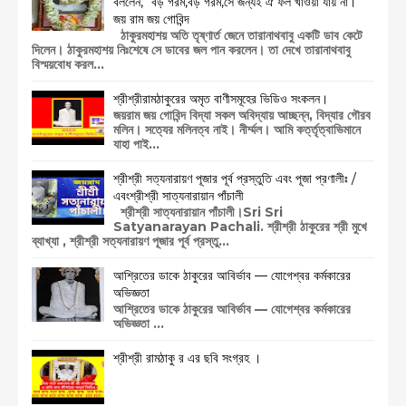
বললেন, "বড় গরম,বড় গরম,সে জন্যই ঐ ফল খাওয়া যায় না। "
জয় রাম জয় গোবিন্দ
ঠাকুরমহাশয় অতি তৃষ্ণার্ত জেনে তারানাথবাবু একটি ডাব কেটে
দিলেন। ঠাকুরমহাশয় নিঃশেষে সে ডাবের জল পান করলেন। তা দেখে তারানাথবাবু
বিস্ময়বোধ করল...
শ্রীশ্রীরামঠাকুরের অমৃত বাণীসমূহের ভিডিও সংকলন।
জয়রাম জয় গোবিন্দ বিদ্যা সকল অবিদ্যায় আচ্ছন্ন, বিদ্যার গৌরব
মলিন। সত্যের মলিনত্ব নাই। নীর্ম্মল। আমি কর্ত্তৃত্বাভিমানে
যাহা পাই...
শ্রীশ্রী সত্যনারায়ণ পূজার পূর্ব প্রস্তুতি এবং পূজা প্রণালীঃ /
এবংশ্রীশ্রী সাত্যনারায়ান পাঁচালী
শ্রীশ্রী সাত্যনারায়ান পাঁচালী।Sri Sri
Satyanarayan Pachali. শ্রীশ্রী ঠাকুরের শ্রী মুখে
ব্যাখ্যা , শ্রীশ্রী সত্যনারায়ণ পূজার পূর্ব প্রস্তু...
আশ্রিতের ডাকে ঠাকুরের আবির্ভাব — যোগেশ্বর কর্মকারের
অভিজ্ঞতা
আশ্রিতের ডাকে ঠাকুরের আবির্ভাব — যোগেশ্বর কর্মকারের
অভিজ্ঞতা ...
শ্রীশ্রী রামঠাকু র এর ছবি সংগ্রহ ।