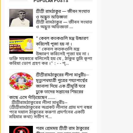
POPULAR POSTS
শ্রীশ্রী রামঠাকুর — জীবন সংঘাত
ও অদ্ভুত অভিজ্ঞতা
শ্রীশ্রী রামঠাকুর — জীবন সংঘাত
ও অদ্ভুত অভিজ্ঞতা ...
" কেবল কতকগুলি মন্ত্র উচ্চারণ
করিলেই পূজা হয় না ।
" কেবল কতকগুলি মন্ত্র
উচ্চারণ করিলেই পূজা হয় না ।
ভক্তি সহকারে বলিলেই হয় যে , ঠাকুর তুমি কৃপা
করিয়া ভোগ গ্রহণ কর ।" : - - শ্...
শ্রীশ্রীরামঠাকুরের লীলা মাধুরীঃ--
মৃত্যুপথযাত্রী পুত্রের শয্যাপার্শ্বের
জানালা দিয়ে এক শ্রীমূর্ত্তি ঘরে
ঢুকে তাদের সন্তানের শিয়রের
কাছে এসে দাঁড়িয়েছেন ......
শ্রীশ্রীরামঠাকুরের লীলা মাধুরীঃ--
(শ্রীশ্রীরামঠাকুরের অপ্রকট লীলার প্রায় দশ বছর
পরে দয়াল ঠাকুরের করুণা প্রদর্শনের একটি
মহিমার কথা) সতীশ গ...
পরম প্রেমময় শ্রীশ্রী রাম ঠাকুরের