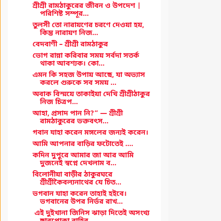
শ্রীশ্রী রামঠাকুরের জীবন ও উপদেশ |
পরিশিষ্ট সম্পূর...
তুলসী তো নারায়ণের চরণে দেওয়া হয়,
কিন্তু নারায়ণ নিজ...
বেদবাণী – শ্রীশ্রী রামঠাকুর
ভোগ রান্না করিবার সময় সর্বদা সতর্ক
থাকা আবশ্যক। কো...
এমন কি সহজ উপায় আছে, যা অভ্যাস
করলে গুরুকে সব সময় ...
অবাক বিস্ময়ে তাকাইয়া দেখি শ্রীশ্রীঠাকুর
নিজ চিত্রপ...
আহা, প্রসাদ পান নি?” — শ্রীশ্রী
রামঠাকুরের ভক্তবৎস...
গবান যাহা করেন মঙ্গলের জন্যই করেন।
আমি আপনার বাড়ির ফটোতেই ....
কদিন দুপুরে আমার জা আর আমি
দুজনেই স্বপ্নে দেখলাম ব...
বিলোনীয়া বাড়ীর ঠাকুরঘরে
শ্রীশ্রীকৈবল্যনাথের যে চিত...
ভগবান যাহা করেন তাহাই হইবে।
ভগবানের উপর নির্ভর রাখ...
এই দুইখানা জিনিস ঝাড়া দিতেই অসংখ্য