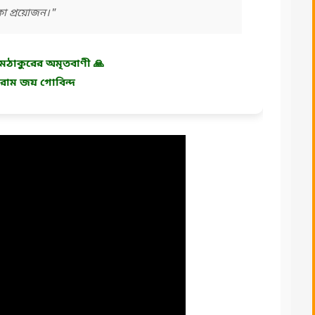
া প্রয়োজন।"
ী রামঠাকুরের অমৃতবাণী 🙏
রাম জয় গোবিন্দ