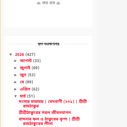
🙏 জয় রাম 🙏
ব্লগ সংরক্ষাণাগার
▼
2026
(427)
►
আগস্ট
(33)
►
জুলাই
(69)
►
জুন
(53)
►
মে
(99)
►
এপ্রিল
(62)
▼
মার্চ
(51)
সংসার মায়াময় | বেদবাণী (২০১) | শ্রীশ্রী
রামঠাকুর
শ্রীশ্রীঠাকুরের সরল জীবনযাপন
বাসনার ফল ও ঠাকুরের কৃপা | শ্রীশ্রী
রামঠাকুরের লীলা