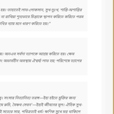
ধ হয়। তাহাতেই লাভ-লোকসান, সুখ-দুঃখ, শান্তি-অশান্তির
না রাখিয়া শূন্যভাবে চিন্তাকে স্থাপন করিতে করিতে পরম
থির ন্যায় মনে ধারণ করিতে হয়।"
। অতএব সর্বদা ত্যাগকে আশ্রয় করিতে হয়। ক্ষেম
গ্য, এবং অভাবহীন অবস্থায় ঐশ্বর্য্য লাভ হয়; পরিশেষে ত্যাগের
ব। সংসার নিত্যানিত্য তরঙ্গ—ইহা হইতে মুক্তির জন্য
মে রুচি, বৈষ্ণব সেবন’—ইহাই জীবনের মূল। ঐহিক সুখ-
ই সত্যের সার, পবিত্রতাই ধর্ম। ক্ষণিক সুখে মগ্ন থাকিলে