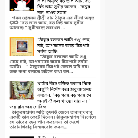
লীলা অমৃত: বড় ভাল আম, বড়
মিষ্ট আম সুধীর আনছে - দম্ভের
দান, দণ্ডের সমান
পরম প্রেমময় শ্রীশ্রী রাম ঠাকুর এর লীলা অমৃত
💥💥 "বড় ভাল আম, বড় মিষ্ট আম সুধীর
আনছে।” সুধীচরন্দ্র সরখেল ...
"ঠাকুর বলতেন আমি শুধু দেহে
নাই, আপনাদের ঘরের চিত্রপটে
সর্বদা আছি।
"ঠাকুর বলতেন আমি শুধু
দেহে নাই, আপনাদের ঘরের চিত্রপটে সর্বদা
আছি। " ঠাকুরের চিত্রপট কেবল ছবি নয়।
ভক্ত কথা বলাতে চাইলে কথা বল...
খাটের নীচে রক্ষিত ফলের দিকে
অঙ্গুলি নির্দেশ করে ঠাকুরমহাশয়
বললেন, "বড় গরম,বড় গরম,সে
জন্যই ঐ ফল খাওয়া যায় না। "
জয় রাম জয় গোবিন্দ
ঠাকুরমহাশয় অতি তৃষ্ণার্ত জেনে তারানাথবাবু
একটি ডাব কেটে দিলেন। ঠাকুরমহাশয় নিঃশেষে
সে ডাবের জল পান করলেন। তা দেখে
তারানাথবাবু বিস্ময়বোধ করল...