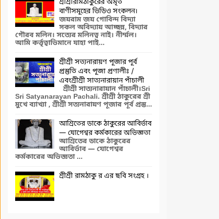
শ্রীশ্রীরামঠাকুরের অমৃত
বাণীসমূহের ভিডিও সংকলন।
জয়রাম জয় গোবিন্দ বিদ্যা
সকল অবিদ্যায় আচ্ছন্ন, বিদ্যার
গৌরব মলিন। সত্যের মলিনত্ব নাই। নীর্ম্মল।
আমি কর্ত্তৃত্বাভিমানে যাহা পাই...
শ্রীশ্রী সত্যনারায়ণ পূজার পূর্ব
প্রস্তুতি এবং পূজা প্রণালীঃ /
এবংশ্রীশ্রী সাত্যনারায়ান পাঁচালী
শ্রীশ্রী সাত্যনারায়ান পাঁচালী।Sri
Sri Satyanarayan Pachali. শ্রীশ্রী ঠাকুরের শ্রী
মুখে ব্যাখ্যা , শ্রীশ্রী সত্যনারায়ণ পূজার পূর্ব প্রস্তু...
আশ্রিতের ডাকে ঠাকুরের আবির্ভাব
— যোগেশ্বর কর্মকারের অভিজ্ঞতা
আশ্রিতের ডাকে ঠাকুরের
আবির্ভাব — যোগেশ্বর
কর্মকারের অভিজ্ঞতা ...
শ্রীশ্রী রামঠাকু র এর ছবি সংগ্রহ ।