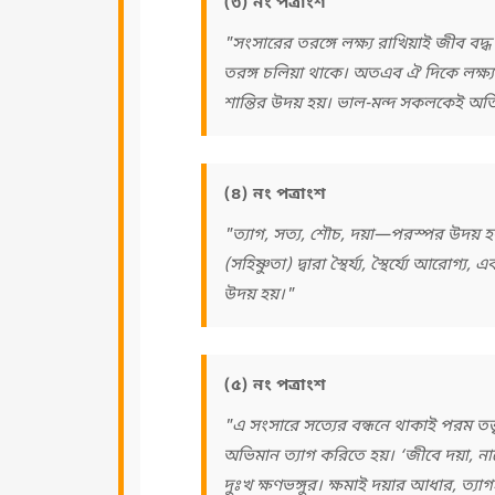
(৩) নং পত্রাংশ
"সংসারের তরঙ্গে লক্ষ্য রাখিয়াই জীব বদ্
তরঙ্গ চলিয়া থাকে। অতএব ঐ দিকে লক্ষ্য 
শান্তির উদয় হয়। ভাল-মন্দ সকলকেই অতি
(৪) নং পত্রাংশ
"ত্যাগ, সত্য, শৌচ, দয়া—পরস্পর উদয় হয়
(সহিষ্ণুতা) দ্বারা স্থৈর্য্য, স্থৈর্য্যে আরো
উদয় হয়।"
(৫) নং পত্রাংশ
"এ সংসারে সত্যের বন্ধনে থাকাই পরম তত্ত্
অভিমান ত্যাগ করিতে হয়। ‘জীবে দয়া, না
দুঃখ ক্ষণভঙ্গুর। ক্ষমাই দয়ার আধার, ত্যাগ