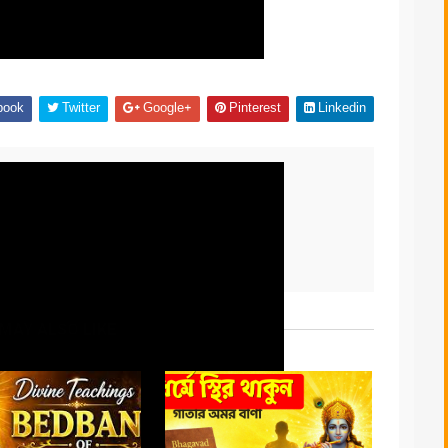
book
Twitter
Google+
Pinterest
Linkedin
MAY ALSO LIKE