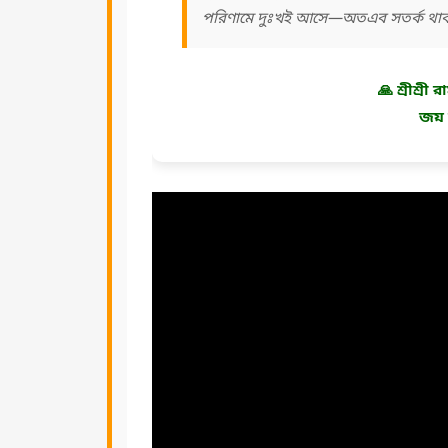
পরিণামে দুঃখই আসে—অতএব সতর্ক থাক
🙏 শ্রীশ্র
জয় 